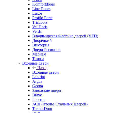
Komfortdoors
Line Doors
Luxor
Profilo Porte
Triadoors
VellDoris
Verda
Владимирская Фабрика дверей (VFD)
Дворецкий
Виктория
Двери Регионов
Мариам
Текона
Входные двери
Назад
Входные двери
Labirint
Argus
Geona
Заводские двери
Bravo
Intecron
АСД (Ателье Стальных Дверей)
Termo-Door