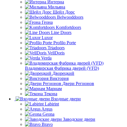
Интерна
Мильяна
Шейл Дорс
Belwooddoors
Геона
Komfortdoors
Line Doors
Luxor
Profilo Porte
Triadoors
VellDoris
Verda
Владимирская Фабрика дверей (VFD)
Дворецкий
Виктория
Двери Регионов
Мариам
Текона
Входные двери
Labirint
Argus
Geona
Заводские двери
Bravo