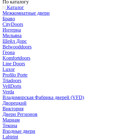
По каталогу
Каталог
Межкомнатные двери
Браво
CityDoors
Интерна
Мильяна
Шейл Дорс
Belwooddoors
Геона
Komfortdoors
Line Doors
Luxor
Profilo Porte
Triadoors
VellDoris
Verda
Владимирская Фабрика дверей (VFD)
Дворецкий
Виктория
Двери Регионов
Мариам
Текона
Входные двери
Labirint