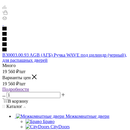
B30003.00.93 AGB (АГБ) Ручка WAVE под цилиндр (черный),
для распашных дверей
Много
19 560
₽
/шт
Варианты цен
19 560
₽
/шт
Подробности
В корзину
Каталог
Межкомнатные двери
Браво
CityDoors