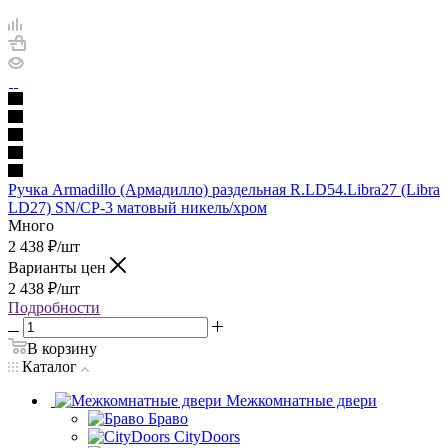
Ручка Armadillo (Армадилло) раздельная R.LD54.Libra27 (Libra
LD27) SN/CP-3 матовый никель/хром
Много
2 438
₽
/шт
Варианты цен
2 438
₽
/шт
Подробности
В корзину
Каталог
Межкомнатные двери
Браво
CityDoors