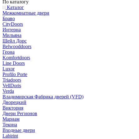
По каталогу
Каталог
Межкомнатные двери
Браво
CityDoors
Интерна
Мильяна
Шейл Дорс
Belwooddoors
Геона
Komfortdoors
Line Doors
Luxor
Profilo Porte
Triadoors
VellDoris
Verda
Владимирская Фабрика дверей (VFD)
Дворецкий
Виктория
Двери Регионов
Мариам
Текона
Входные двери
Labirint