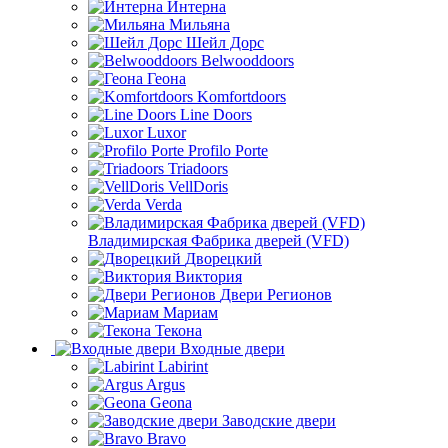
Интерна
Мильяна
Шейл Дорс
Belwooddoors
Геона
Komfortdoors
Line Doors
Luxor
Profilo Porte
Triadoors
VellDoris
Verda
Владимирская Фабрика дверей (VFD)
Дворецкий
Виктория
Двери Регионов
Мариам
Текона
Входные двери
Labirint
Argus
Geona
Заводские двери
Bravo