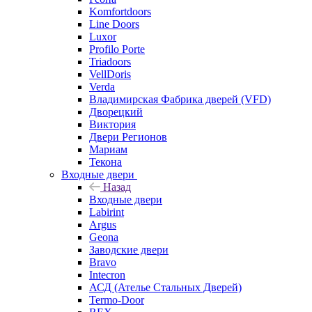
Komfortdoors
Line Doors
Luxor
Profilo Porte
Triadoors
VellDoris
Verda
Владимирская Фабрика дверей (VFD)
Дворецкий
Виктория
Двери Регионов
Мариам
Текона
Входные двери
Назад
Входные двери
Labirint
Argus
Geona
Заводские двери
Bravo
Intecron
АСД (Ателье Стальных Дверей)
Termo-Door