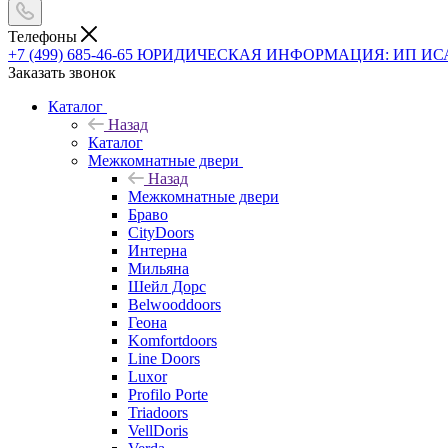
Телефоны
+7 (499) 685-46-65
ЮРИДИЧЕСКАЯ ИНФОРМАЦИЯ: ИП ИСАЕВ В
Заказать звонок
Каталог
Назад
Каталог
Межкомнатные двери
Назад
Межкомнатные двери
Браво
CityDoors
Интерна
Мильяна
Шейл Дорс
Belwooddoors
Геона
Komfortdoors
Line Doors
Luxor
Profilo Porte
Triadoors
VellDoris