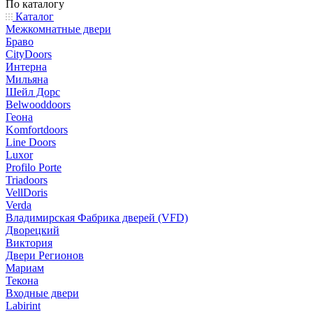
По каталогу
Каталог
Межкомнатные двери
Браво
CityDoors
Интерна
Мильяна
Шейл Дорс
Belwooddoors
Геона
Komfortdoors
Line Doors
Luxor
Profilo Porte
Triadoors
VellDoris
Verda
Владимирская Фабрика дверей (VFD)
Дворецкий
Виктория
Двери Регионов
Мариам
Текона
Входные двери
Labirint