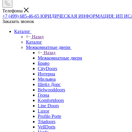
Телефоны
+7 (499) 685-46-65
ЮРИДИЧЕСКАЯ ИНФОРМАЦИЯ: ИП ИСАЕВ В
Заказать звонок
Каталог
Назад
Каталог
Межкомнатные двери
Назад
Межкомнатные двери
Браво
CityDoors
Интерна
Мильяна
Шейл Дорс
Belwooddoors
Геона
Komfortdoors
Line Doors
Luxor
Profilo Porte
Triadoors
VellDoris