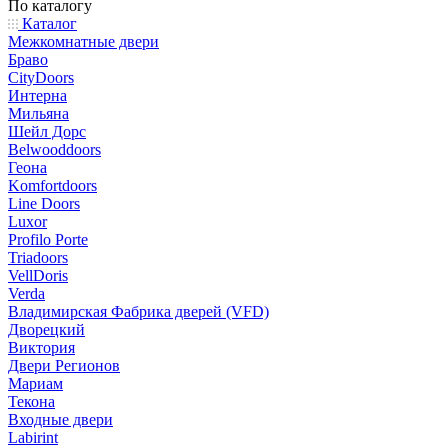
По каталогу
Каталог
Межкомнатные двери
Браво
CityDoors
Интерна
Мильяна
Шейл Дорс
Belwooddoors
Геона
Komfortdoors
Line Doors
Luxor
Profilo Porte
Triadoors
VellDoris
Verda
Владимирская Фабрика дверей (VFD)
Дворецкий
Виктория
Двери Регионов
Мариам
Текона
Входные двери
Labirint