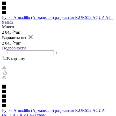
Ручка Armadillo (Армадилло) раздельная R.URS52.AQUA AC-
9 медь
Много
2 843
₽
/шт
Варианты цен
2 843
₽
/шт
Подробности
В корзину
Ручка Armadillo (Армадилло) раздельная R.URS52.AQUA
(AQUA URS) CP-8 хром