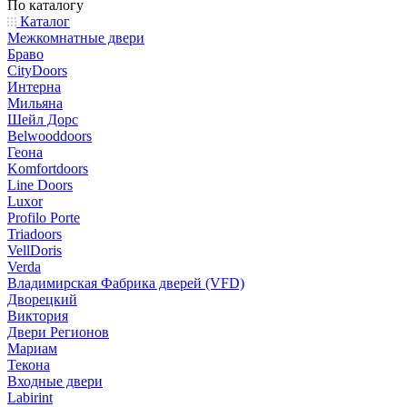
По каталогу
Каталог
Межкомнатные двери
Браво
CityDoors
Интерна
Мильяна
Шейл Дорс
Belwooddoors
Геона
Komfortdoors
Line Doors
Luxor
Profilo Porte
Triadoors
VellDoris
Verda
Владимирская Фабрика дверей (VFD)
Дворецкий
Виктория
Двери Регионов
Мариам
Текона
Входные двери
Labirint