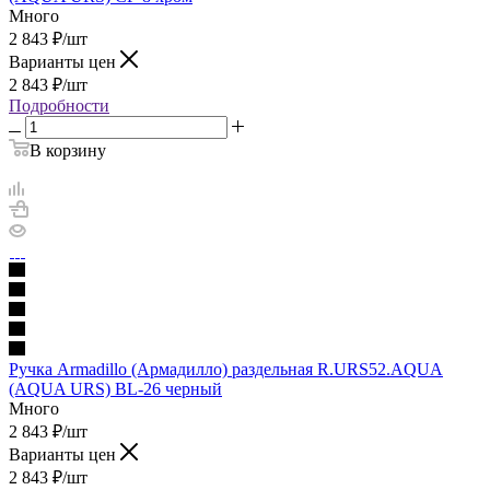
Много
2 843
₽
/шт
Варианты цен
2 843
₽
/шт
Подробности
В корзину
Ручка Armadillo (Армадилло) раздельная R.URS52.AQUA
(AQUA URS) BL-26 черный
Много
2 843
₽
/шт
Варианты цен
2 843
₽
/шт