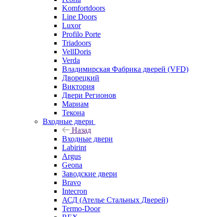
Komfortdoors
Line Doors
Luxor
Profilo Porte
Triadoors
VellDoris
Verda
Владимирская Фабрика дверей (VFD)
Дворецкий
Виктория
Двери Регионов
Мариам
Текона
Входные двери
Назад
Входные двери
Labirint
Argus
Geona
Заводские двери
Bravo
Intecron
АСД (Ателье Стальных Дверей)
Termo-Door