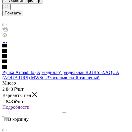
Очистить фильтр
Показать
Ручка Armadillo (Армадилло) раздельная R.URS52.AQUA
(AQUA URS) MWSC-33 итальянский тисненый
Много
2 843
₽
/шт
Варианты цен
2 843
₽
/шт
Подробности
В корзину