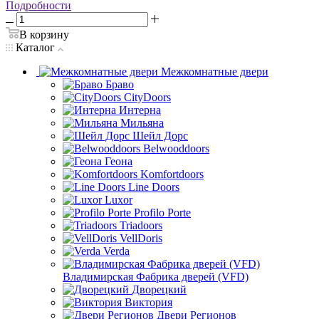
Подробности
В корзину
Каталог
Межкомнатные двери
Браво
CityDoors
Интерна
Мильяна
Шейл Дорс
Belwooddoors
Геона
Komfortdoors
Line Doors
Luxor
Profilo Porte
Triadoors
VellDoris
Verda
Владимирская Фабрика дверей (VFD)
Дворецкий
Виктория
Двери Регионов