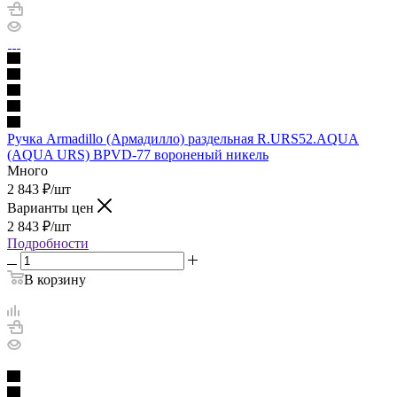
Ручка Armadillo (Армадилло) раздельная R.URS52.AQUA
(AQUA URS) BPVD-77 вороненый никель
Много
2 843
₽
/шт
Варианты цен
2 843
₽
/шт
Подробности
В корзину