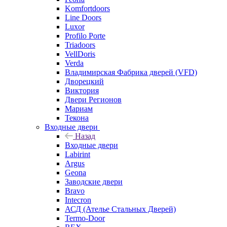
Komfortdoors
Line Doors
Luxor
Profilo Porte
Triadoors
VellDoris
Verda
Владимирская Фабрика дверей (VFD)
Дворецкий
Виктория
Двери Регионов
Мариам
Текона
Входные двери
Назад
Входные двери
Labirint
Argus
Geona
Заводские двери
Bravo
Intecron
АСД (Ателье Стальных Дверей)
Termo-Door