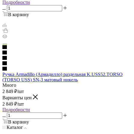
Подробности
В корзину
Ручка Armadillo (Армадилло) раздельная K.USS52.TORSO
(TORSO USS) SN-3 матовый никель
Много
2 849
₽
/шт
Варианты цен
2 849
₽
/шт
Подробности
В корзину
Каталог