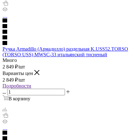
Ручка Armadillo (Армадилло) раздельная K.USS52.TORSO
(TORSO USS) MWSC-33 итальянский тисненый
Много
2 849
₽
/шт
Варианты цен
2 849
₽
/шт
Подробности
В корзину