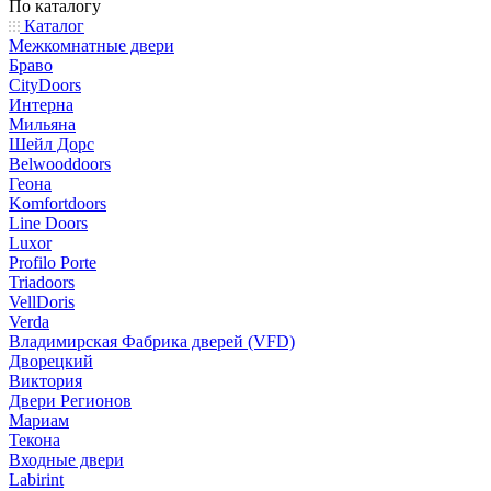
По каталогу
Каталог
Межкомнатные двери
Браво
CityDoors
Интерна
Мильяна
Шейл Дорс
Belwooddoors
Геона
Komfortdoors
Line Doors
Luxor
Profilo Porte
Triadoors
VellDoris
Verda
Владимирская Фабрика дверей (VFD)
Дворецкий
Виктория
Двери Регионов
Мариам
Текона
Входные двери
Labirint