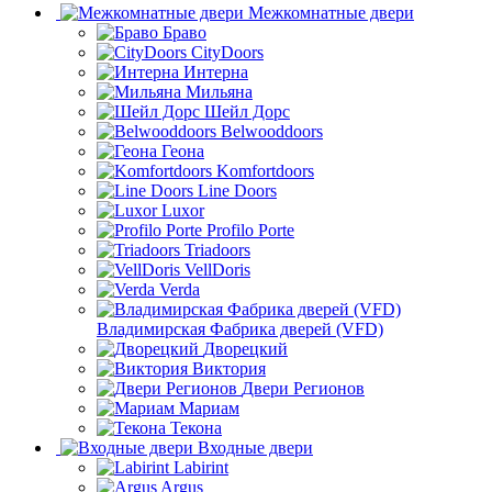
Межкомнатные двери
Браво
CityDoors
Интерна
Мильяна
Шейл Дорс
Belwooddoors
Геона
Komfortdoors
Line Doors
Luxor
Profilo Porte
Triadoors
VellDoris
Verda
Владимирская Фабрика дверей (VFD)
Дворецкий
Виктория
Двери Регионов
Мариам
Текона
Входные двери
Labirint
Argus