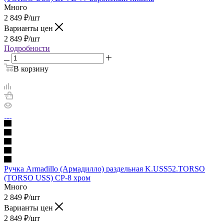
Много
2 849
₽
/шт
Варианты цен
2 849
₽
/шт
Подробности
В корзину
Ручка Armadillo (Армадилло) раздельная K.USS52.TORSO
(TORSO USS) CP-8 хром
Много
2 849
₽
/шт
Варианты цен
2 849
₽
/шт