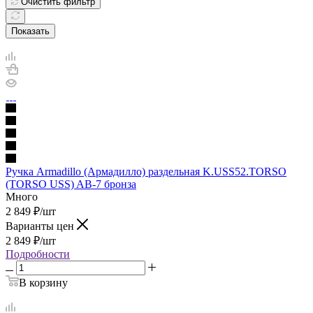
Очистить фильтр
Показать
Ручка Armadillo (Армадилло) раздельная K.USS52.TORSO
(TORSO USS) AB-7 бронза
Много
2 849
₽
/шт
Варианты цен
2 849
₽
/шт
Подробности
В корзину