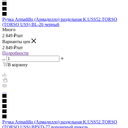
Ручка Armadillo (Армадилло) раздельная K.USS52.TORSO
(TORSO USS) BL-26 черный
Много
2 849
₽
/шт
Варианты цен
2 849
₽
/шт
Подробности
В корзину
Ручка Armadillo (Армадилло) раздельная K.USS52.TORSO
(TORSO USS) BPVD-77 вороненый никель