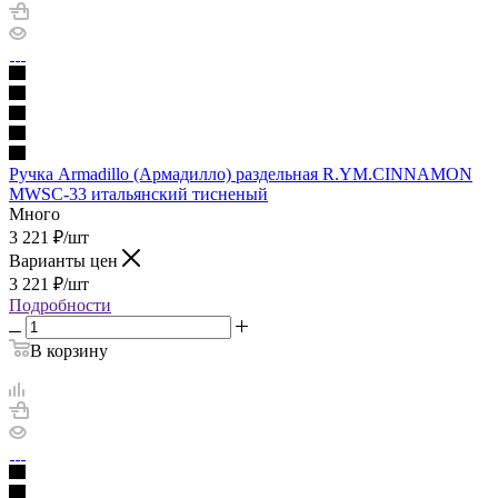
Ручка Armadillo (Армадилло) раздельная R.YM.CINNAMON
MWSC-33 итальянский тисненый
Много
3 221
₽
/шт
Варианты цен
3 221
₽
/шт
Подробности
В корзину