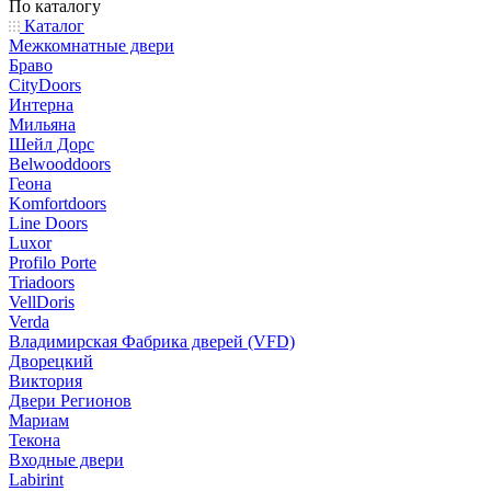
По каталогу
Каталог
Межкомнатные двери
Браво
CityDoors
Интерна
Мильяна
Шейл Дорс
Belwooddoors
Геона
Komfortdoors
Line Doors
Luxor
Profilo Porte
Triadoors
VellDoris
Verda
Владимирская Фабрика дверей (VFD)
Дворецкий
Виктория
Двери Регионов
Мариам
Текона
Входные двери
Labirint