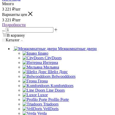
Много
3 221
₽
/шт
Варианты цен
3 221
₽
/шт
Подробности
В корзину
Каталог
Межкомнатные двери
Браво
CityDoors
Интерна
Мильяна
Шейл Дорс
Belwooddoors
Геона
Komfortdoors
Line Doors
Luxor
Profilo Porte
Triadoors
VellDoris
Verda