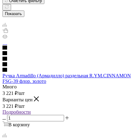
Очистить фильтр
Показать
Ручка Armadillo (Армадилло) раздельная R.YM.CINNAMON
FSG-39 флор. золото
Много
3 221
₽
/шт
Варианты цен
3 221
₽
/шт
Подробности
В корзину