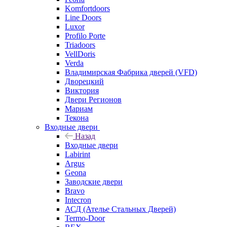
Komfortdoors
Line Doors
Luxor
Profilo Porte
Triadoors
VellDoris
Verda
Владимирская Фабрика дверей (VFD)
Дворецкий
Виктория
Двери Регионов
Мариам
Текона
Входные двери
Назад
Входные двери
Labirint
Argus
Geona
Заводские двери
Bravo
Intecron
АСД (Ателье Стальных Дверей)
Termo-Door