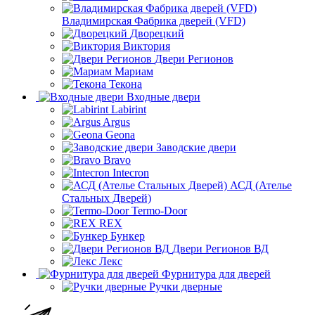
Владимирская Фабрика дверей (VFD)
Дворецкий
Виктория
Двери Регионов
Мариам
Текона
Входные двери
Labirint
Argus
Geona
Заводские двери
Bravo
Intecron
АСД (Ателье
Стальных Дверей)
Termo-Door
REX
Бункер
Двери Регионов ВД
Лекс
Фурнитура для дверей
Ручки дверные