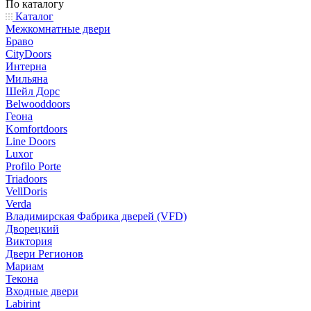
По каталогу
Каталог
Межкомнатные двери
Браво
CityDoors
Интерна
Мильяна
Шейл Дорс
Belwooddoors
Геона
Komfortdoors
Line Doors
Luxor
Profilo Porte
Triadoors
VellDoris
Verda
Владимирская Фабрика дверей (VFD)
Дворецкий
Виктория
Двери Регионов
Мариам
Текона
Входные двери
Labirint