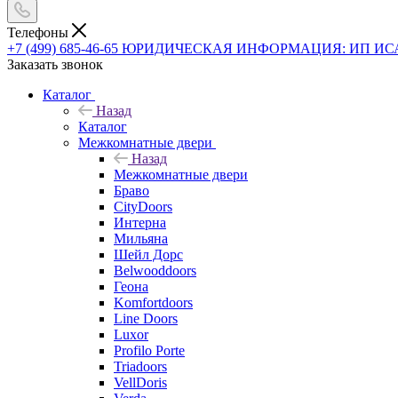
Телефоны
+7 (499) 685-46-65
ЮРИДИЧЕСКАЯ ИНФОРМАЦИЯ: ИП ИСАЕВ В
Заказать звонок
Каталог
Назад
Каталог
Межкомнатные двери
Назад
Межкомнатные двери
Браво
CityDoors
Интерна
Мильяна
Шейл Дорс
Belwooddoors
Геона
Komfortdoors
Line Doors
Luxor
Profilo Porte
Triadoors
VellDoris