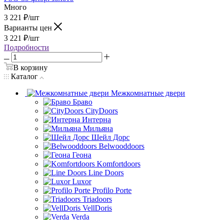
Много
3 221
₽
/шт
Варианты цен
3 221
₽
/шт
Подробности
В корзину
Каталог
Межкомнатные двери
Браво
CityDoors
Интерна
Мильяна
Шейл Дорс
Belwooddoors
Геона
Komfortdoors
Line Doors
Luxor
Profilo Porte
Triadoors
VellDoris
Verda