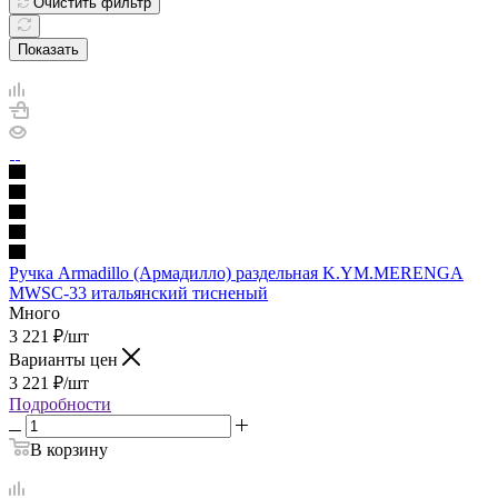
Очистить фильтр
Показать
Ручка Armadillo (Армадилло) раздельная K.YM.MERENGA
MWSC-33 итальянский тисненый
Много
3 221
₽
/шт
Варианты цен
3 221
₽
/шт
Подробности
В корзину