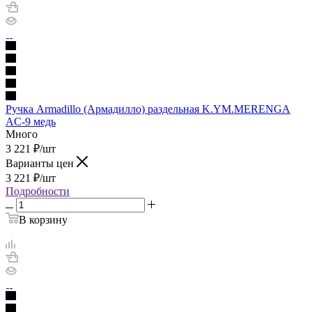
Ручка Armadillo (Армадилло) раздельная K.YM.MERENGA
AC-9 медь
Много
3 221
₽
/шт
Варианты цен
3 221
₽
/шт
Подробности
В корзину