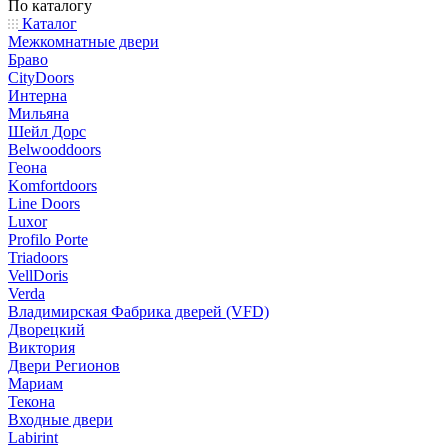
По каталогу
Каталог
Межкомнатные двери
Браво
CityDoors
Интерна
Мильяна
Шейл Дорс
Belwooddoors
Геона
Komfortdoors
Line Doors
Luxor
Profilo Porte
Triadoors
VellDoris
Verda
Владимирская Фабрика дверей (VFD)
Дворецкий
Виктория
Двери Регионов
Мариам
Текона
Входные двери
Labirint