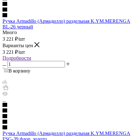
Ручка Armadillo (Армадилло) раздельная K.YM.MERENGA
BL-26 черный
Много
3 221
₽
/шт
Варианты цен
3 221
₽
/шт
Подробности
В корзину
Ручка Armadillo (Армадилло) раздельная K.YM.MERENGA
FSG-39 флор. золото