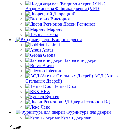
Владимирская Фабрика дверей (VFD)
Дворецкий
Виктория
Двери Регионов
Мариам
Текона
Входные двери
Labirint
Argus
Geona
Заводские двери
Bravo
Intecron
АСД (Ателье
Стальных Дверей)
Termo-Door
REX
Бункер
Двери Регионов ВД
Лекс
Фурнитура для дверей
Ручки дверные