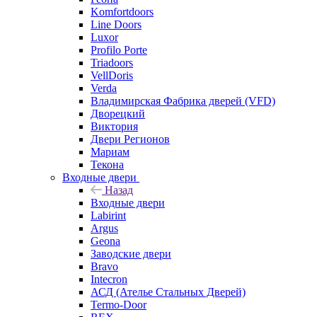
Komfortdoors
Line Doors
Luxor
Profilo Porte
Triadoors
VellDoris
Verda
Владимирская Фабрика дверей (VFD)
Дворецкий
Виктория
Двери Регионов
Мариам
Текона
Входные двери
Назад
Входные двери
Labirint
Argus
Geona
Заводские двери
Bravo
Intecron
АСД (Ателье Стальных Дверей)
Termo-Door