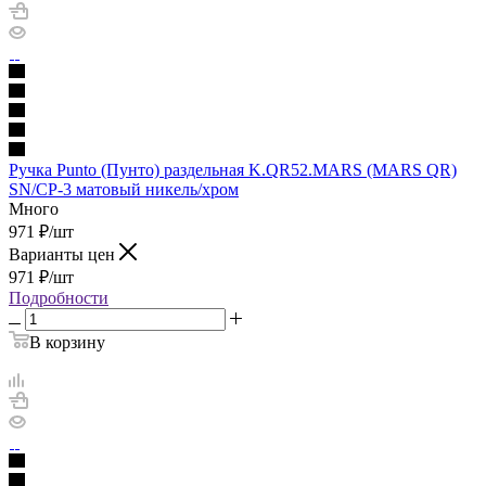
Ручка Punto (Пунто) раздельная K.QR52.MARS (MARS QR)
SN/CP-3 матовый никель/хром
Много
971
₽
/шт
Варианты цен
971
₽
/шт
Подробности
В корзину