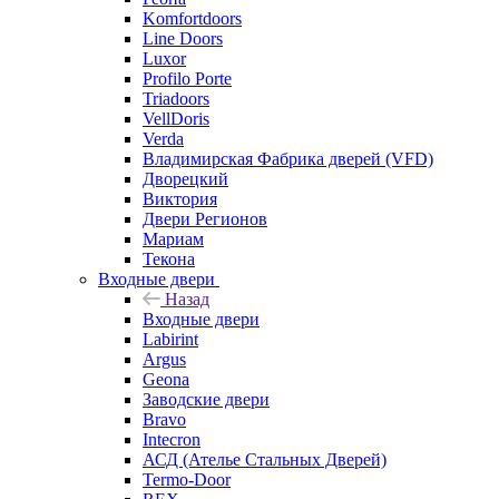
Komfortdoors
Line Doors
Luxor
Profilo Porte
Triadoors
VellDoris
Verda
Владимирская Фабрика дверей (VFD)
Дворецкий
Виктория
Двери Регионов
Мариам
Текона
Входные двери
Назад
Входные двери
Labirint
Argus
Geona
Заводские двери
Bravo
Intecron
АСД (Ателье Стальных Дверей)
Termo-Door