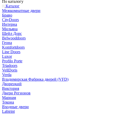
По каталогу
Каталог
Межкомнатные двери
Браво
CityDoors
Интерна
Мильяна
Шейл Дорс
Belwooddoors
Геона
Komfortdoors
Line Doors
Luxor
Profilo Porte
Triadoors
VellDoris
Verda
Владимирская Фабрика дверей (VFD)
Дворецкий
Виктория
Двери Регионов
Мариам
Текона
Входные двери
Labirint