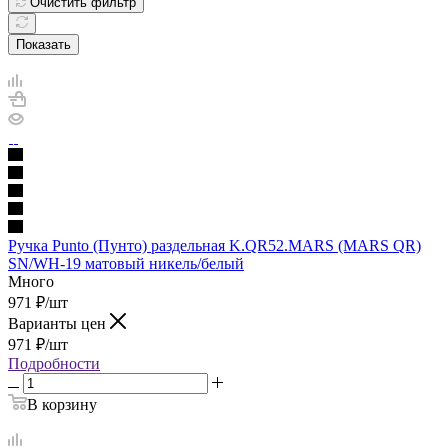
Очистить фильтр
Показать
Ручка Punto (Пунто) раздельная K.QR52.MARS (MARS QR)
SN/WH-19 матовый никель/белый
Много
971
₽
/шт
Варианты цен
971
₽
/шт
Подробности
В корзину