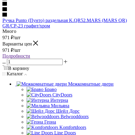
Ручка Punto (Пунто) раздельная K.QR52.MARS (MARS QR)
GR/CP-23 графит/хром
Много
971
₽
/шт
Варианты цен
971
₽
/шт
Подробности
В корзину
Каталог
Межкомнатные двери
Браво
CityDoors
Интерна
Мильяна
Шейл Дорс
Belwooddoors
Геона
Komfortdoors
Line Doors