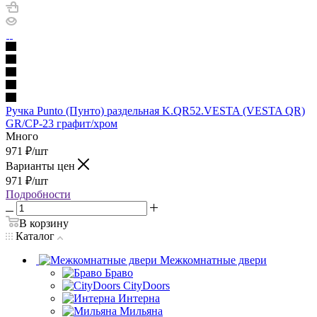
Ручка Punto (Пунто) раздельная K.QR52.VESTA (VESTA QR)
GR/CP-23 графит/хром
Много
971
₽
/шт
Варианты цен
971
₽
/шт
Подробности
В корзину
Каталог
Межкомнатные двери
Браво
CityDoors
Интерна
Мильяна