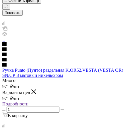
Очистить фильтр
Показать
Ручка Punto (Пунто) раздельная K.QR52.VESTA (VESTA QR)
SN/CP-3 матовый никель/хром
Много
971
₽
/шт
Варианты цен
971
₽
/шт
Подробности
В корзину