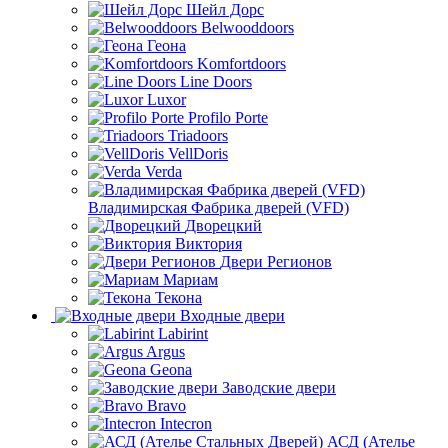
Шейл Дорс
Belwooddoors
Геона
Komfortdoors
Line Doors
Luxor
Profilo Porte
Triadoors
VellDoris
Verda
Владимирская Фабрика дверей (VFD)
Дворецкий
Виктория
Двери Регионов
Мариам
Текона
Входные двери
Labirint
Argus
Geona
Заводские двери
Bravo
Intecron
АСД (Ателье