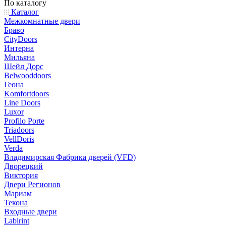
По каталогу
Каталог
Межкомнатные двери
Браво
CityDoors
Интерна
Мильяна
Шейл Дорс
Belwooddoors
Геона
Komfortdoors
Line Doors
Luxor
Profilo Porte
Triadoors
VellDoris
Verda
Владимирская Фабрика дверей (VFD)
Дворецкий
Виктория
Двери Регионов
Мариам
Текона
Входные двери
Labirint