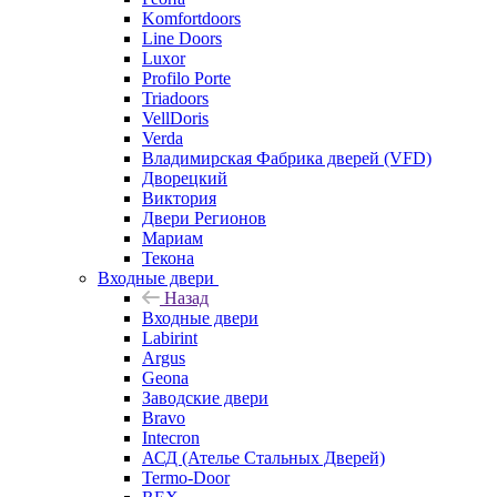
Komfortdoors
Line Doors
Luxor
Profilo Porte
Triadoors
VellDoris
Verda
Владимирская Фабрика дверей (VFD)
Дворецкий
Виктория
Двери Регионов
Мариам
Текона
Входные двери
Назад
Входные двери
Labirint
Argus
Geona
Заводские двери
Bravo
Intecron
АСД (Ателье Стальных Дверей)
Termo-Door