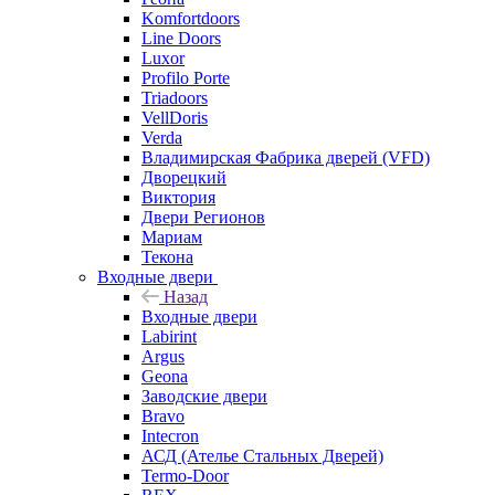
Komfortdoors
Line Doors
Luxor
Profilo Porte
Triadoors
VellDoris
Verda
Владимирская Фабрика дверей (VFD)
Дворецкий
Виктория
Двери Регионов
Мариам
Текона
Входные двери
Назад
Входные двери
Labirint
Argus
Geona
Заводские двери
Bravo
Intecron
АСД (Ателье Стальных Дверей)
Termo-Door