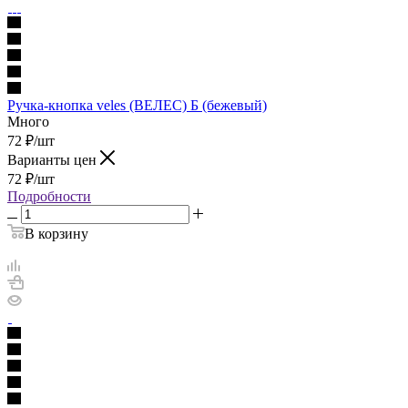
Ручка-кнопка veles (ВЕЛЕС) Б (бежевый)
Много
72
₽
/шт
Варианты цен
72
₽
/шт
Подробности
В корзину