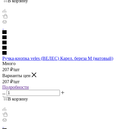
В корзину
Ручка-кнопка veles (ВЕЛЕС) Карел. береза М (матовый)
Много
207
₽
/шт
Варианты цен
207
₽
/шт
Подробности
В корзину