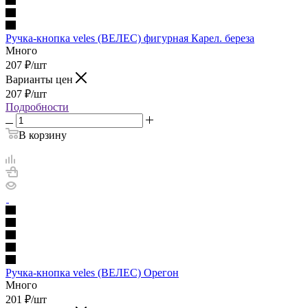
Ручка-кнопка veles (ВЕЛЕС) фигурная Карел. береза
Много
207
₽
/шт
Варианты цен
207
₽
/шт
Подробности
В корзину
Ручка-кнопка veles (ВЕЛЕС) Орегон
Много
201
₽
/шт