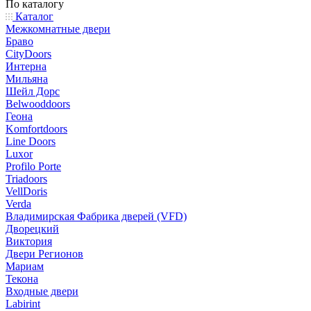
По каталогу
Каталог
Межкомнатные двери
Браво
CityDoors
Интерна
Мильяна
Шейл Дорс
Belwooddoors
Геона
Komfortdoors
Line Doors
Luxor
Profilo Porte
Triadoors
VellDoris
Verda
Владимирская Фабрика дверей (VFD)
Дворецкий
Виктория
Двери Регионов
Мариам
Текона
Входные двери
Labirint