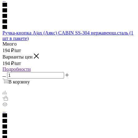
Ручка-кнопка Ajax (Аякс) CABIN SS-304 нержавеющ.сталь (1
шт в пакете)
Много
194
₽
/шт
Варианты цен
194
₽
/шт
Подробности
В корзину