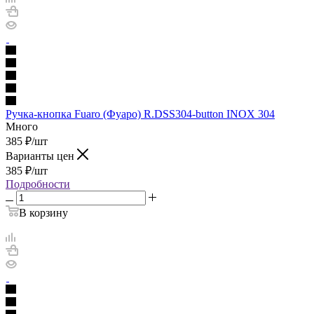
Ручка-кнопка Fuaro (Фуаро) R.DSS304-button INOX 304
Много
385
₽
/шт
Варианты цен
385
₽
/шт
Подробности
В корзину