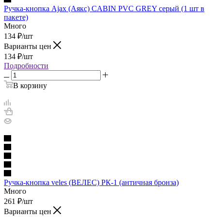
Ручка-кнопка Ajax (Аякс) CABIN PVC GREY серый (1 шт в
пакете)
Много
134
₽
/шт
Варианты цен
134
₽
/шт
Подробности
В корзину
Ручка-кнопка veles (ВЕЛЕС) РК-1 (античная бронза)
Много
261
₽
/шт
Варианты цен