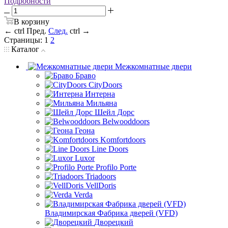
Подробности
В корзину
←
ctrl
Пред.
След.
ctrl
→
Страницы:
1
2
Каталог
Межкомнатные двери
Браво
CityDoors
Интерна
Мильяна
Шейл Дорс
Belwooddoors
Геона
Komfortdoors
Line Doors
Luxor
Profilo Porte
Triadoors
VellDoris
Verda
Владимирская Фабрика дверей (VFD)
Дворецкий