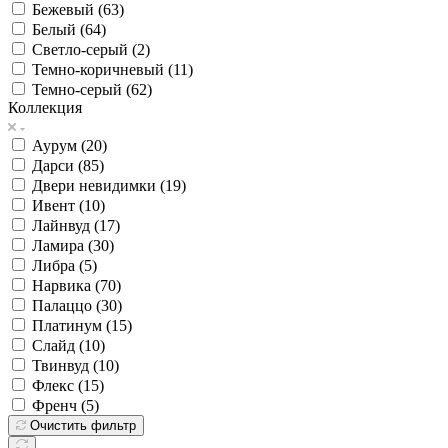
Бежевый (
63
)
Белый (
64
)
Светло-серый (
2
)
Темно-коричневый (
11
)
Темно-серый (
62
)
Коллекция
Аурум (
20
)
Дарси (
85
)
Двери невидимки (
19
)
Ивент (
10
)
Лайнвуд (
17
)
Ламира (
30
)
Либра (
5
)
Нарвика (
70
)
Палаццо (
30
)
Платинум (
15
)
Слайд (
10
)
Твинвуд (
10
)
Флекс (
15
)
Френч (
5
)
Очистить фильтр