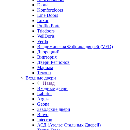
Геона
Komfortdoors
Line Doors
Luxor
Profilo Porte
Triadoors
VellDoris
Verda
Владимирская Фабрика дверей (VFD)
Дворецкий
Виктория
Двери Регионов
Мариам
Текона
Входные двери
Назад
Входные двери
Labirint
Argus
Geona
Заводские двери
Bravo
Intecron
АСД (Ателье Стальных Дверей)