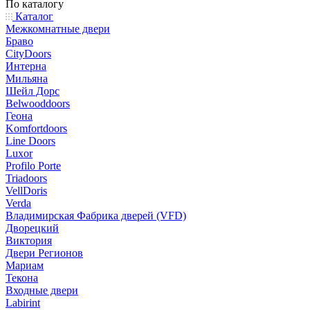
По каталогу
Каталог
Межкомнатные двери
Браво
CityDoors
Интерна
Мильяна
Шейл Дорс
Belwooddoors
Геона
Komfortdoors
Line Doors
Luxor
Profilo Porte
Triadoors
VellDoris
Verda
Владимирская Фабрика дверей (VFD)
Дворецкий
Виктория
Двери Регионов
Мариам
Текона
Входные двери
Labirint