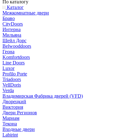
По каталогу
Каталог
Межкомнатные двери
Браво
CityDoors
Интерна
Мильяна
Шейл Дорс
Belwooddoors
Геона
Komfortdoors
Line Doors
Luxor
Profilo Porte
Triadoors
VellDoris
Verda
Владимирская Фабрика дверей (VFD)
Дворецкий
Виктория
Двери Регионов
Мариам
Текона
Входные двери
Labirint