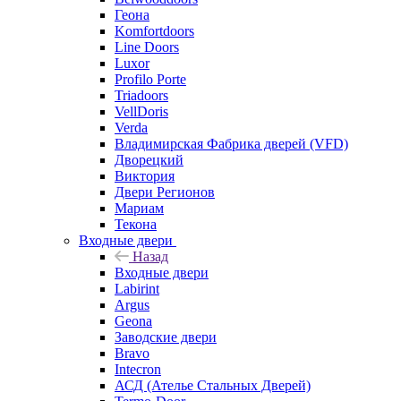
Геона
Komfortdoors
Line Doors
Luxor
Profilo Porte
Triadoors
VellDoris
Verda
Владимирская Фабрика дверей (VFD)
Дворецкий
Виктория
Двери Регионов
Мариам
Текона
Входные двери
Назад
Входные двери
Labirint
Argus
Geona
Заводские двери
Bravo
Intecron
АСД (Ателье Стальных Дверей)