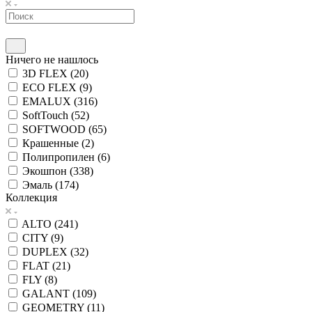
Ничего не нашлось
3D FLEX (
20
)
ECO FLEX (
9
)
EMALUX (
316
)
SoftTouch (
52
)
SOFTWOOD (
65
)
Крашенные (
2
)
Полипропилен (
6
)
Экошпон (
338
)
Эмаль (
174
)
Коллекция
ALTO (
241
)
CITY (
9
)
DUPLEX (
32
)
FLAT (
21
)
FLY (
8
)
GALANT (
109
)
GEOMETRY (
11
)