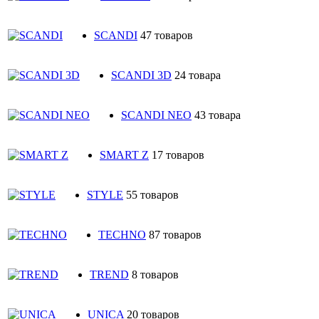
SCANDI
47 товаров
SCANDI 3D
24 товара
SCANDI NEO
43 товара
SMART Z
17 товаров
STYLE
55 товаров
TECHNO
87 товаров
TREND
8 товаров
UNICA
20 товаров