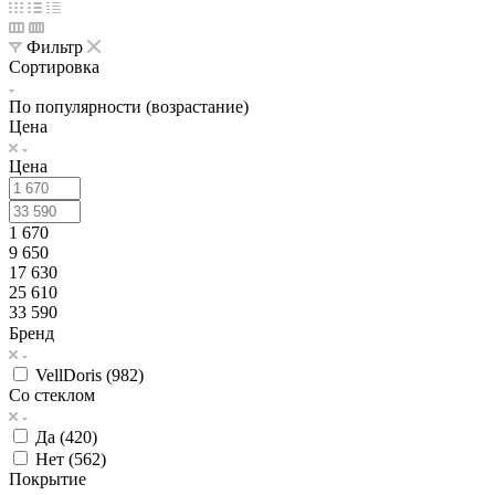
Фильтр
Сортировка
По популярности (возрастание)
Цена
Цена
1 670
9 650
17 630
25 610
33 590
Бренд
VellDoris (
982
)
Со стеклом
Да (
420
)
Нет (
562
)
Покрытие