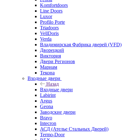
Komfortdoors
Line Doors
Luxor
Profilo Porte
Triadoors
VellDoris
Verda
Владимирская Фабрика дверей (VFD)
Дворецкий
Виктория
Двери Регионов
Мариам
Текона
Входные двери
Назад
Входные двери
Labirint
Argus
Geona
Заводские двери
Bravo
Intecron
АСД (Ателье Стальных Дверей)
Termo-Door