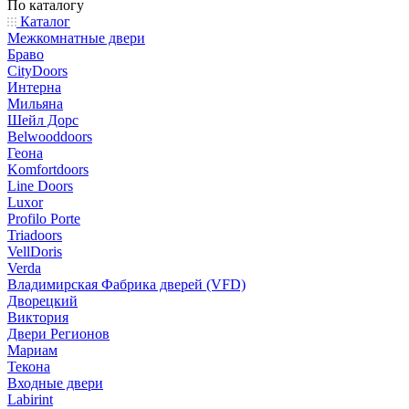
По каталогу
Каталог
Межкомнатные двери
Браво
CityDoors
Интерна
Мильяна
Шейл Дорс
Belwooddoors
Геона
Komfortdoors
Line Doors
Luxor
Profilo Porte
Triadoors
VellDoris
Verda
Владимирская Фабрика дверей (VFD)
Дворецкий
Виктория
Двери Регионов
Мариам
Текона
Входные двери
Labirint