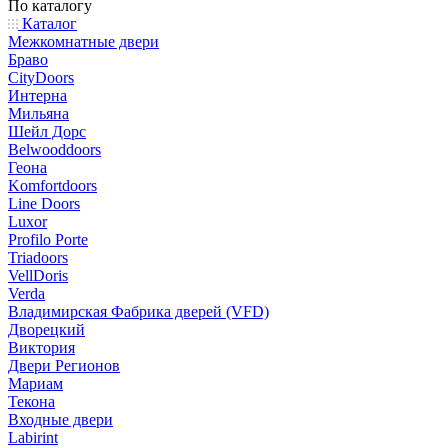
По каталогу
Каталог
Межкомнатные двери
Браво
CityDoors
Интерна
Мильяна
Шейл Дорс
Belwooddoors
Геона
Komfortdoors
Line Doors
Luxor
Profilo Porte
Triadoors
VellDoris
Verda
Владимирская Фабрика дверей (VFD)
Дворецкий
Виктория
Двери Регионов
Мариам
Текона
Входные двери
Labirint