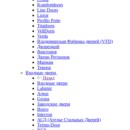
Komfortdoors
Line Doors
Luxor
Profilo Porte
Triadoors
VellDoris
Verda
Владимирская Фабрика дверей (VFD)
Дворецкий
Виктория
Двери Регионов
Мариам
Текона
Входные двери
Назад
Входные двери
Labirint
Argus
Geona
Заводские двери
Bravo
Intecron
АСД (Ателье Стальных Дверей)
Termo-Door