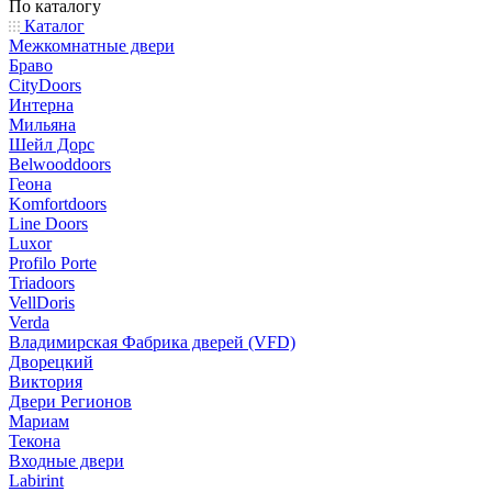
По каталогу
Каталог
Межкомнатные двери
Браво
CityDoors
Интерна
Мильяна
Шейл Дорс
Belwooddoors
Геона
Komfortdoors
Line Doors
Luxor
Profilo Porte
Triadoors
VellDoris
Verda
Владимирская Фабрика дверей (VFD)
Дворецкий
Виктория
Двери Регионов
Мариам
Текона
Входные двери
Labirint