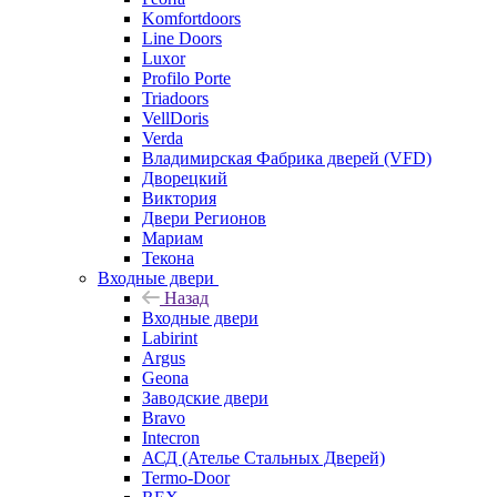
Komfortdoors
Line Doors
Luxor
Profilo Porte
Triadoors
VellDoris
Verda
Владимирская Фабрика дверей (VFD)
Дворецкий
Виктория
Двери Регионов
Мариам
Текона
Входные двери
Назад
Входные двери
Labirint
Argus
Geona
Заводские двери
Bravo
Intecron
АСД (Ателье Стальных Дверей)
Termo-Door