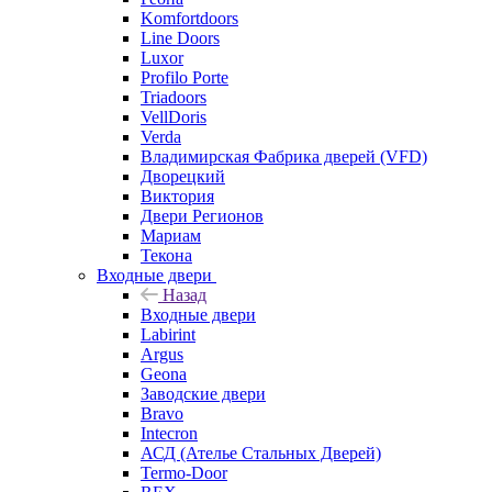
Komfortdoors
Line Doors
Luxor
Profilo Porte
Triadoors
VellDoris
Verda
Владимирская Фабрика дверей (VFD)
Дворецкий
Виктория
Двери Регионов
Мариам
Текона
Входные двери
Назад
Входные двери
Labirint
Argus
Geona
Заводские двери
Bravo
Intecron
АСД (Ателье Стальных Дверей)
Termo-Door