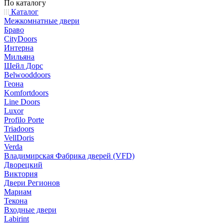
По каталогу
Каталог
Межкомнатные двери
Браво
CityDoors
Интерна
Мильяна
Шейл Дорс
Belwooddoors
Геона
Komfortdoors
Line Doors
Luxor
Profilo Porte
Triadoors
VellDoris
Verda
Владимирская Фабрика дверей (VFD)
Дворецкий
Виктория
Двери Регионов
Мариам
Текона
Входные двери
Labirint