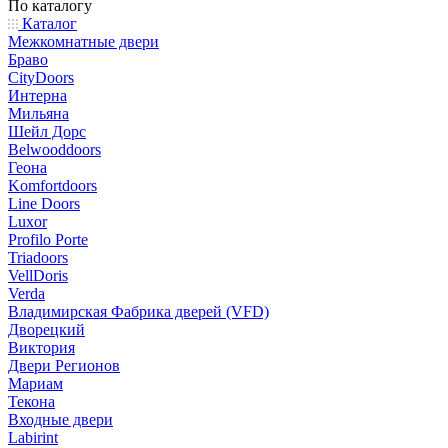
По каталогу
Каталог
Межкомнатные двери
Браво
CityDoors
Интерна
Мильяна
Шейл Дорс
Belwooddoors
Геона
Komfortdoors
Line Doors
Luxor
Profilo Porte
Triadoors
VellDoris
Verda
Владимирская Фабрика дверей (VFD)
Дворецкий
Виктория
Двери Регионов
Мариам
Текона
Входные двери
Labirint