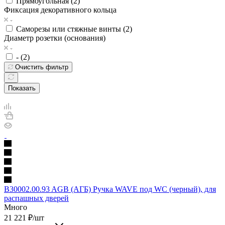
Прямоугольная (
2
)
Фиксация декоративного кольца
Саморезы или стяжные винты (
2
)
Диаметр розетки (основания)
- (
2
)
Очистить фильтр
Показать
B30002.00.93 AGB (АГБ) Ручка WAVE под WC (черный), для
распашных дверей
Много
21 221
₽
/шт