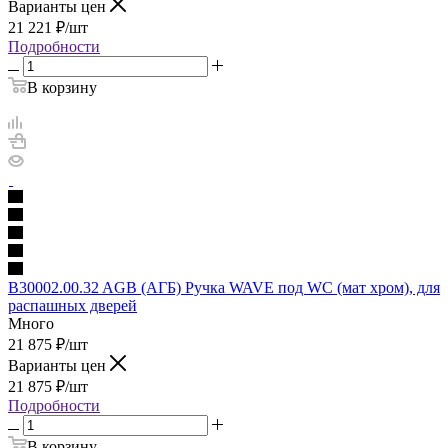
Варианты цен
21 221
₽
/шт
Подробности
В корзину
B30002.00.32 AGB (АГБ) Ручка WAVE под WC (мат хром), для
распашных дверей
Много
21 875
₽
/шт
Варианты цен
21 875
₽
/шт
Подробности
В корзину