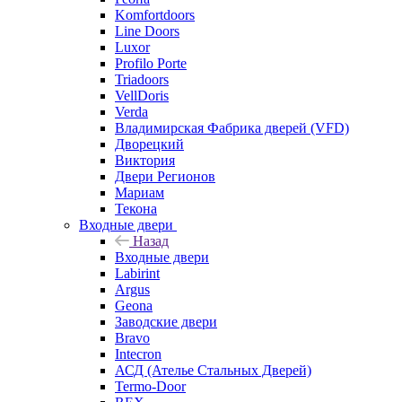
Komfortdoors
Line Doors
Luxor
Profilo Porte
Triadoors
VellDoris
Verda
Владимирская Фабрика дверей (VFD)
Дворецкий
Виктория
Двери Регионов
Мариам
Текона
Входные двери
Назад
Входные двери
Labirint
Argus
Geona
Заводские двери
Bravo
Intecron
АСД (Ателье Стальных Дверей)
Termo-Door