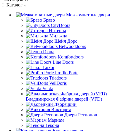
Каталог
Межкомнатные двери
Браво
CityDoors
Интерна
Мильяна
Шейл Дорс
Belwooddoors
Геона
Komfortdoors
Line Doors
Luxor
Profilo Porte
Triadoors
VellDoris
Verda
Владимирская Фабрика дверей (VFD)
Дворецкий
Виктория
Двери Регионов
Мариам
Текона
Входные двери