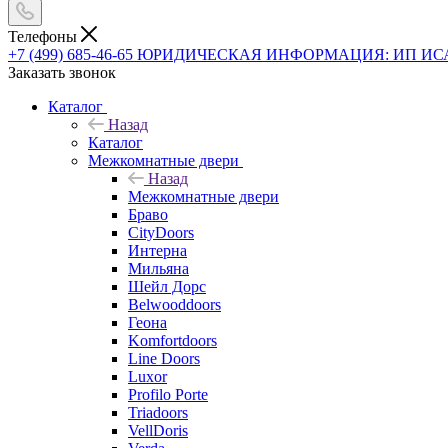
Телефоны
+7 (499) 685-46-65
ЮРИДИЧЕСКАЯ ИНФОРМАЦИЯ: ИП ИСАЕВ В
Заказать звонок
Каталог
Назад
Каталог
Межкомнатные двери
Назад
Межкомнатные двери
Браво
CityDoors
Интерна
Мильяна
Шейл Дорс
Belwooddoors
Геона
Komfortdoors
Line Doors
Luxor
Profilo Porte
Triadoors
VellDoris