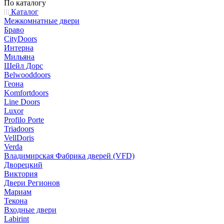
По каталогу
Каталог
Межкомнатные двери
Браво
CityDoors
Интерна
Мильяна
Шейл Дорс
Belwooddoors
Геона
Komfortdoors
Line Doors
Luxor
Profilo Porte
Triadoors
VellDoris
Verda
Владимирская Фабрика дверей (VFD)
Дворецкий
Виктория
Двери Регионов
Мариам
Текона
Входные двери
Labirint