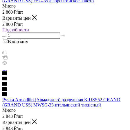
(GRAND USS) FSG-39 флорентийское золото
Много
2 860
₽
/шт
Варианты цен
2 860
₽
/шт
Подробности
В корзину
Ручка Armadillo (Армадилло) раздельная K.USS52.GRAND
(GRAND USS) MWSC-33 итальянский тисненый
Много
2 843
₽
/шт
Варианты цен
2 843
₽
/шт