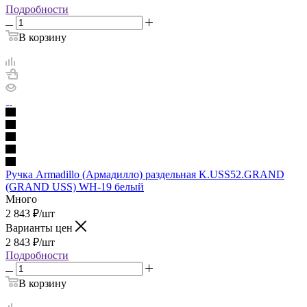
Подробности
В корзину
Ручка Armadillo (Армадилло) раздельная K.USS52.GRAND
(GRAND USS) WH-19 белый
Много
2 843
₽
/шт
Варианты цен
2 843
₽
/шт
Подробности
В корзину