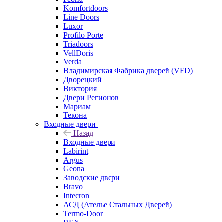
Komfortdoors
Line Doors
Luxor
Profilo Porte
Triadoors
VellDoris
Verda
Владимирская Фабрика дверей (VFD)
Дворецкий
Виктория
Двери Регионов
Мариам
Текона
Входные двери
Назад
Входные двери
Labirint
Argus
Geona
Заводские двери
Bravo
Intecron
АСД (Ателье Стальных Дверей)
Termo-Door