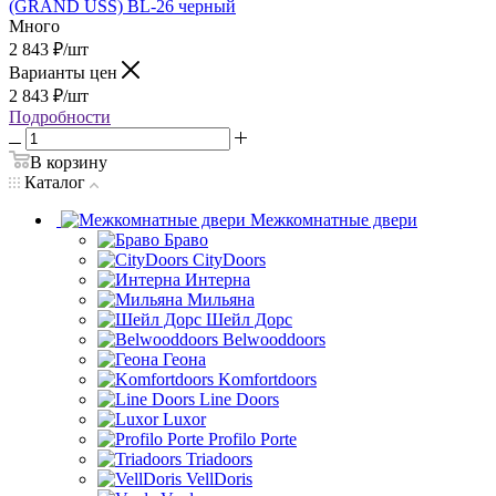
(GRAND USS) BL-26 черный
Много
2 843
₽
/шт
Варианты цен
2 843
₽
/шт
Подробности
В корзину
Каталог
Межкомнатные двери
Браво
CityDoors
Интерна
Мильяна
Шейл Дорс
Belwooddoors
Геона
Komfortdoors
Line Doors
Luxor
Profilo Porte
Triadoors
VellDoris