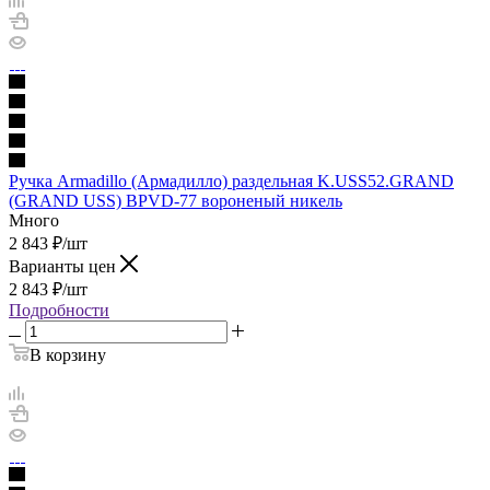
Ручка Armadillo (Армадилло) раздельная K.USS52.GRAND
(GRAND USS) BPVD-77 вороненый никель
Много
2 843
₽
/шт
Варианты цен
2 843
₽
/шт
Подробности
В корзину