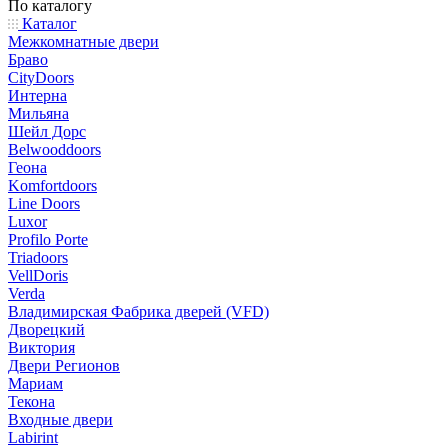
По каталогу
Каталог
Межкомнатные двери
Браво
CityDoors
Интерна
Мильяна
Шейл Дорс
Belwooddoors
Геона
Komfortdoors
Line Doors
Luxor
Profilo Porte
Triadoors
VellDoris
Verda
Владимирская Фабрика дверей (VFD)
Дворецкий
Виктория
Двери Регионов
Мариам
Текона
Входные двери
Labirint