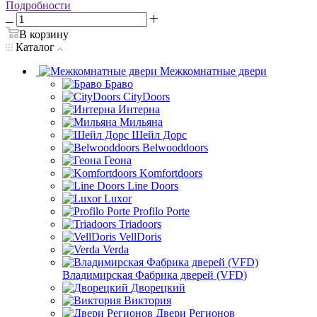
Подробности
В корзину
Каталог
Межкомнатные двери
Браво
CityDoors
Интерна
Мильяна
Шейл Дорс
Belwooddoors
Геона
Komfortdoors
Line Doors
Luxor
Profilo Porte
Triadoors
VellDoris
Verda
Владимирская Фабрика дверей (VFD)
Дворецкий
Виктория
Двери Регионов