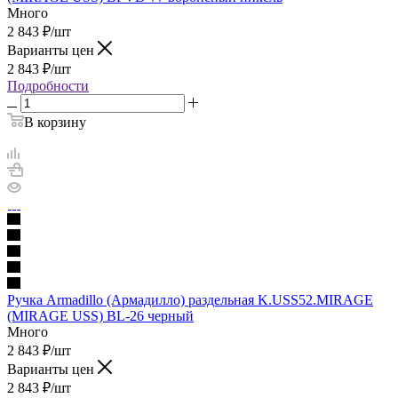
Много
2 843
₽
/шт
Варианты цен
2 843
₽
/шт
Подробности
В корзину
Ручка Armadillo (Армадилло) раздельная K.USS52.MIRAGE
(MIRAGE USS) BL-26 черный
Много
2 843
₽
/шт
Варианты цен
2 843
₽
/шт