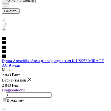
Очистить фильтр
Показать
Ручка Armadillo (Армадилло) раздельная K.USS52.MIRAGE
AC-9 медь
Много
2 843
₽
/шт
Варианты цен
2 843
₽
/шт
Подробности
В корзину