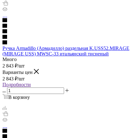
Ручка Armadillo (Армадилло) раздельная K.USS52.MIRAGE
(MIRAGE USS) MWSC-33 итальянский тисненый
Много
2 843
₽
/шт
Варианты цен
2 843
₽
/шт
Подробности
В корзину