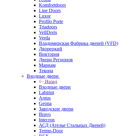
Komfortdoors
Line Doors
Luxor
Profilo Porte
Triadoors
VellDoris
Verda
Владимирская Фабрика дверей (VFD)
Дворецкий
Виктория
Двери Регионов
Мариам
Текона
Входные двери
Назад
Входные двери
Labirint
Argus
Geona
Заводские двери
Bravo
Intecron
АСД (Ателье Стальных Дверей)
Termo-Door