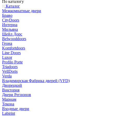
По каталогу
Каталог
Межкомнатные двери
Браво
CityDoors
Интерна
Мильяна
Шейл Дорс
Belwooddoors
Геона
Komfortdoors
Line Doors
Luxor
Profilo Porte
Triadoors
VellDoris
Verda
Владимирская Фабрика дверей (VFD)
Дворецкий
Виктория
Двери Регионов
Мариам
Текона
Входные двери
Labirint