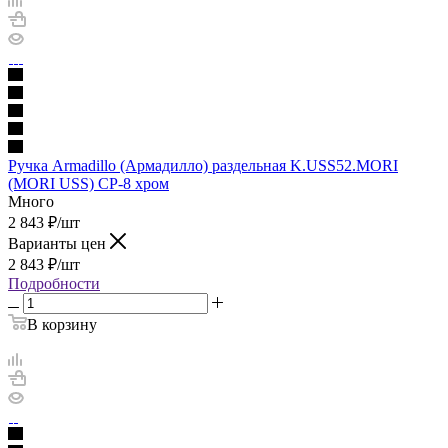
Ручка Armadillo (Армадилло) раздельная K.USS52.MORI
(MORI USS) CP-8 хром
Много
2 843
₽
/шт
Варианты цен
2 843
₽
/шт
Подробности
В корзину