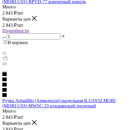
(MORI USS) BPVD-77 вороненый никель
Много
2 843
₽
/шт
Варианты цен
2 843
₽
/шт
Подробности
В корзину
Ручка Armadillo (Армадилло) раздельная K.USS52.MORI
(MORI USS) MWSC-33 итальянский тисненый
Много
2 843
₽
/шт
Варианты цен
2 843
₽
/шт