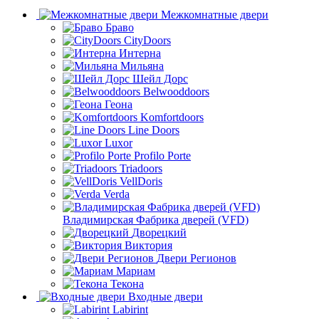
Межкомнатные двери
Браво
CityDoors
Интерна
Мильяна
Шейл Дорс
Belwooddoors
Геона
Komfortdoors
Line Doors
Luxor
Profilo Porte
Triadoors
VellDoris
Verda
Владимирская Фабрика дверей (VFD)
Дворецкий
Виктория
Двери Регионов
Мариам
Текона
Входные двери
Labirint