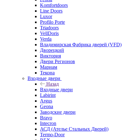
Komfortdoors
Line Doors
Luxor
Profilo Porte
Triadoors
VellDoris
Verda
Владимирская Фабрика дверей (VFD)
Дворецкий
Виктория
Двери Регионов
Мариам
Текона
Входные двери
Назад
Входные двери
Labirint
Argus
Geona
Заводские двери
Bravo
Intecron
АСД (Ателье Стальных Дверей)
Termo-Door