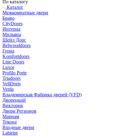
По каталогу
Каталог
Межкомнатные двери
Браво
CityDoors
Интерна
Мильяна
Шейл Дорс
Belwooddoors
Геона
Komfortdoors
Line Doors
Luxor
Profilo Porte
Triadoors
VellDoris
Verda
Владимирская Фабрика дверей (VFD)
Дворецкий
Виктория
Двери Регионов
Мариам
Текона
Входные двери
Labirint