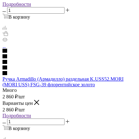
Подробности
В корзину
Ручка Armadillo (Армадилло) раздельная K.USS52.MORI
(MORI USS) FSG-39 флорентийское золото
Много
2 860
₽
/шт
Варианты цен
2 860
₽
/шт
Подробности
В корзину