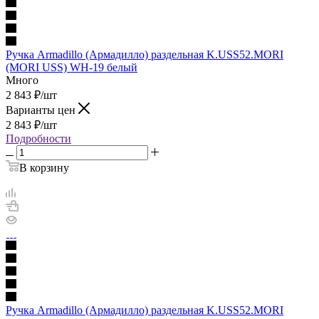
Ручка Armadillo (Армадилло) раздельная K.USS52.MORI
(MORI USS) WH-19 белый
Много
2 843
₽
/шт
Варианты цен
2 843
₽
/шт
Подробности
В корзину
Ручка Armadillo (Армадилло) раздельная K.USS52.MORI