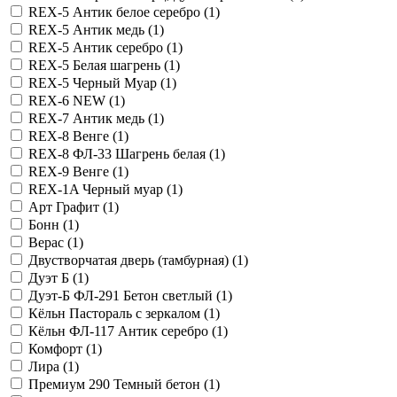
REX-5 Антик белое серебро (
1
)
REX-5 Антик медь (
1
)
REX-5 Антик серебро (
1
)
REX-5 Белая шагрень (
1
)
REX-5 Черный Муар (
1
)
REX-6 NEW (
1
)
REX-7 Антик медь (
1
)
REX-8 Венге (
1
)
REX-8 ФЛ-33 Шагрень белая (
1
)
REX-9 Венге (
1
)
RЕX-1A Черный муар (
1
)
Арт Графит (
1
)
Бонн (
1
)
Верас (
1
)
Двустворчатая дверь (тамбурная) (
1
)
Дуэт Б (
1
)
Дуэт-Б ФЛ-291 Бетон светлый (
1
)
Кёльн Пастораль с зеркалом (
1
)
Кёльн ФЛ-117 Антик серебро (
1
)
Комфорт (
1
)
Лира (
1
)
Премиум 290 Темный бетон (
1
)