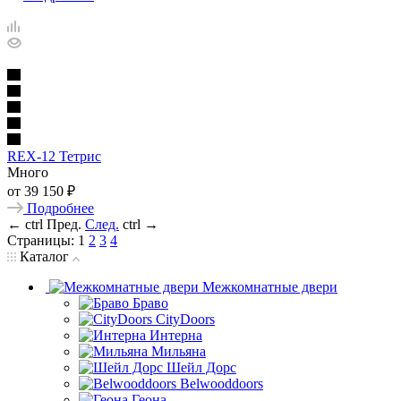
REX-12 Тетрис
Много
от
39 150 ₽
Подробнее
←
ctrl
Пред.
След.
ctrl
→
Страницы:
1
2
3
4
Каталог
Межкомнатные двери
Браво
CityDoors
Интерна
Мильяна
Шейл Дорс
Belwooddoors
Геона