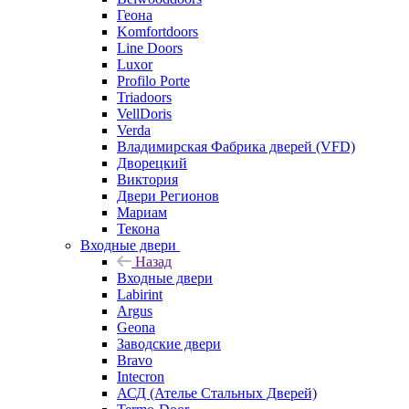
Геона
Komfortdoors
Line Doors
Luxor
Profilo Porte
Triadoors
VellDoris
Verda
Владимирская Фабрика дверей (VFD)
Дворецкий
Виктория
Двери Регионов
Мариам
Текона
Входные двери
Назад
Входные двери
Labirint
Argus
Geona
Заводские двери
Bravo
Intecron
АСД (Ателье Стальных Дверей)