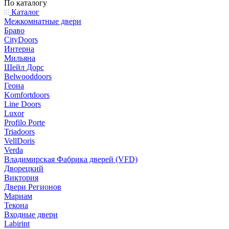
По каталогу
Каталог
Межкомнатные двери
Браво
CityDoors
Интерна
Мильяна
Шейл Дорс
Belwooddoors
Геона
Komfortdoors
Line Doors
Luxor
Profilo Porte
Triadoors
VellDoris
Verda
Владимирская Фабрика дверей (VFD)
Дворецкий
Виктория
Двери Регионов
Мариам
Текона
Входные двери
Labirint