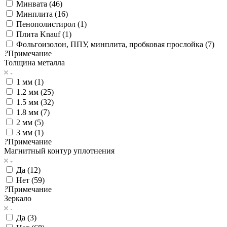
Минвата (
46
)
Минплита (
16
)
Пенополистирол (
1
)
Плита Knauf (
1
)
Фольгоизолон, ППУ, минплита, пробковая прослойка (
7
)
?
Примечание
Толщина металла
1 мм (
1
)
1.2 мм (
25
)
1.5 мм (
32
)
1.8 мм (
7
)
2 мм (
5
)
3 мм (
1
)
?
Примечание
Магнитный контур уплотнения
Да (
12
)
Нет (
59
)
?
Примечание
Зеркало
Да (
3
)