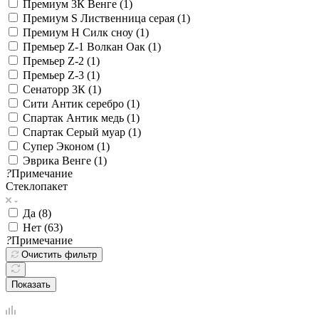
Премиум 3К Венге (
1
)
Премиум S Лиственница серая (
1
)
Премиум Н Силк сноу (
1
)
Премьер Z-1 Волкан Оак (
1
)
Премьер Z-2 (
1
)
Премьер Z-3 (
1
)
Сенаторр 3К (
1
)
Сити Антик серебро (
1
)
Спартак Антик медь (
1
)
Спартак Серый муар (
1
)
Супер Эконом (
1
)
Эврика Венге (
1
)
?
Примечание
Стеклопакет
Да (
8
)
Нет (
63
)
?
Примечание
Очистить фильтр
Показать