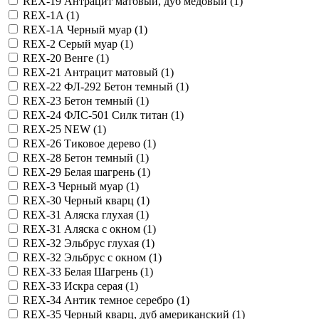
REX-19 Антрацит матовый, дуб медовый (
1
)
REX-1A (
1
)
REX-1А Черный муар (
1
)
REX-2 Серый муар (
1
)
REX-20 Венге (
1
)
REX-21 Антрацит матовый (
1
)
REX-22 ФЛ-292 Бетон темный (
1
)
REX-23 Бетон темный (
1
)
REX-24 ФЛС-501 Силк титан (
1
)
REX-25 NEW (
1
)
REX-26 Тиковое дерево (
1
)
REX-28 Бетон темный (
1
)
REX-29 Белая шагрень (
1
)
REX-3 Черный муар (
1
)
REX-30 Черный кварц (
1
)
REX-31 Аляска глухая (
1
)
REX-31 Аляска с окном (
1
)
REX-32 Эльбрус глухая (
1
)
REX-32 Эльбрус с окном (
1
)
REX-33 Белая Шагрень (
1
)
REX-33 Искра серая (
1
)
REX-34 Антик темное серебро (
1
)
REX-35 Черный кварц, дуб американский (
1
)