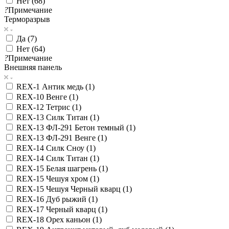
Нет (
68
)
?
Примечание
Терморазрыв
Да (
7
)
Нет (
64
)
?
Примечание
Внешняя панель
REX-1 Антик медь (
1
)
REX-10 Венге (
1
)
REX-12 Тетрис (
1
)
REX-13 Силк Титан (
1
)
REX-13 ФЛ-291 Бетон темный (
1
)
REX-13 ФЛ-291 Венге (
1
)
REX-14 Силк Сноу (
1
)
REX-14 Силк Титан (
1
)
REX-15 Белая шагрень (
1
)
REX-15 Чешуя хром (
1
)
REX-15 Чешуя Черный кварц (
1
)
REX-16 Дуб рыжий (
1
)
REX-17 Черный кварц (
1
)
REX-18 Орех каньон (
1
)