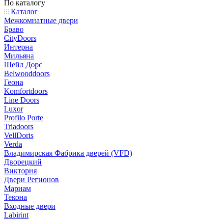
По каталогу
Каталог
Межкомнатные двери
Браво
CityDoors
Интерна
Мильяна
Шейл Дорс
Belwooddoors
Геона
Komfortdoors
Line Doors
Luxor
Profilo Porte
Triadoors
VellDoris
Verda
Владимирская Фабрика дверей (VFD)
Дворецкий
Виктория
Двери Регионов
Мариам
Текона
Входные двери
Labirint