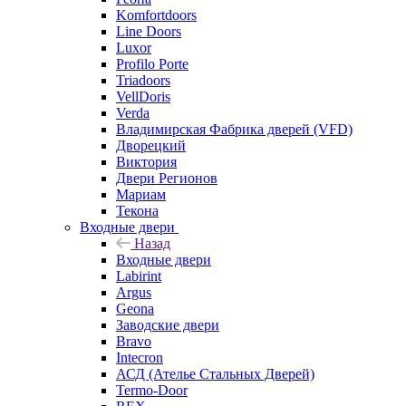
Komfortdoors
Line Doors
Luxor
Profilo Porte
Triadoors
VellDoris
Verda
Владимирская Фабрика дверей (VFD)
Дворецкий
Виктория
Двери Регионов
Мариам
Текона
Входные двери
Назад
Входные двери
Labirint
Argus
Geona
Заводские двери
Bravo
Intecron
АСД (Ателье Стальных Дверей)
Termo-Door