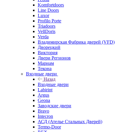
Komfortdoors
Line Doors
Luxor
Profilo Porte
Triadoors
VellDoris
Verda
Владимирская Фабрика дверей (VFD)
Дворецкий
Виктория
Двери Регионов
Мариам
Текона
Входные двери
Назад
Входные двери
Labirint
Argus
Geona
Заводские двери
Bravo
Intecron
АСД (Ателье Стальных Дверей)
Termo-Door