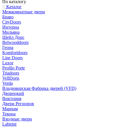
По каталогу
Каталог
Межкомнатные двери
Браво
CityDoors
Интерна
Мильяна
Шейл Дорс
Belwooddoors
Геона
Komfortdoors
Line Doors
Luxor
Profilo Porte
Triadoors
VellDoris
Verda
Владимирская Фабрика дверей (VFD)
Дворецкий
Виктория
Двери Регионов
Мариам
Текона
Входные двери
Labirint