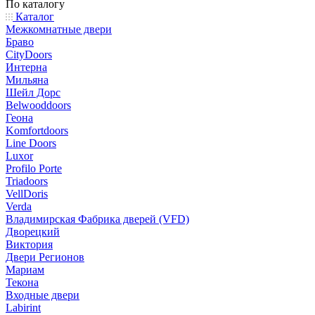
По каталогу
Каталог
Межкомнатные двери
Браво
CityDoors
Интерна
Мильяна
Шейл Дорс
Belwooddoors
Геона
Komfortdoors
Line Doors
Luxor
Profilo Porte
Triadoors
VellDoris
Verda
Владимирская Фабрика дверей (VFD)
Дворецкий
Виктория
Двери Регионов
Мариам
Текона
Входные двери
Labirint