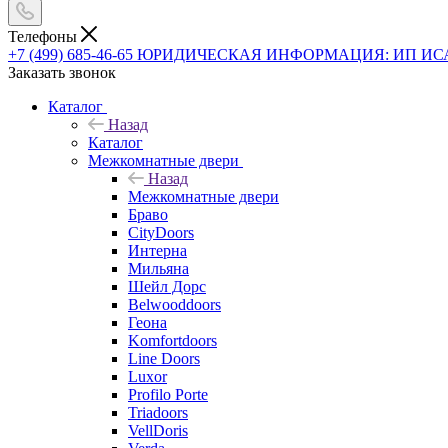
Телефоны
+7 (499) 685-46-65
ЮРИДИЧЕСКАЯ ИНФОРМАЦИЯ: ИП ИСАЕВ В
Заказать звонок
Каталог
Назад
Каталог
Межкомнатные двери
Назад
Межкомнатные двери
Браво
CityDoors
Интерна
Мильяна
Шейл Дорс
Belwooddoors
Геона
Komfortdoors
Line Doors
Luxor
Profilo Porte
Triadoors
VellDoris