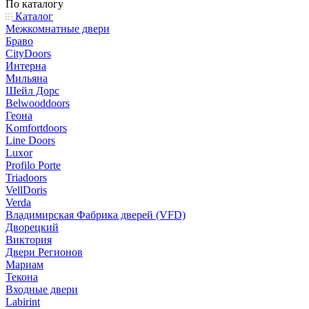
По каталогу
Каталог
Межкомнатные двери
Браво
CityDoors
Интерна
Мильяна
Шейл Дорс
Belwooddoors
Геона
Komfortdoors
Line Doors
Luxor
Profilo Porte
Triadoors
VellDoris
Verda
Владимирская Фабрика дверей (VFD)
Дворецкий
Виктория
Двери Регионов
Мариам
Текона
Входные двери
Labirint