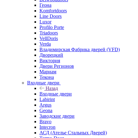
Геона
Komfortdoors
Line Doors
Luxor
Profilo Porte
Triadoors
VellDoris
Verda
Владимирская Фабрика дверей (VFD)
Дворецкий
Виктория
Двери Регионов
Мариам
Текона
Входные двери
Назад
Входные двери
Labirint
Argus
Geona
Заводские двери
Bravo
Intecron
АСД (Ателье Стальных Дверей)