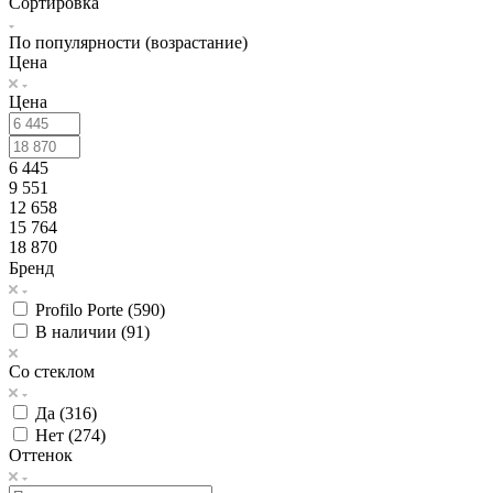
Сортировка
По популярности (возрастание)
Цена
Цена
6 445
9 551
12 658
15 764
18 870
Бренд
Profilo Porte (
590
)
В наличии (
91
)
Со стеклом
Да (
316
)
Нет (
274
)
Оттенок