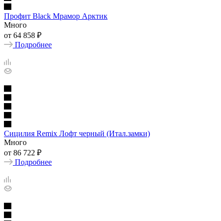
Профит Black Мрамор Арктик
Много
от
64 858 ₽
Подробнее
Сицилия Remix Лофт черный (Итал.замки)
Много
от
86 722 ₽
Подробнее