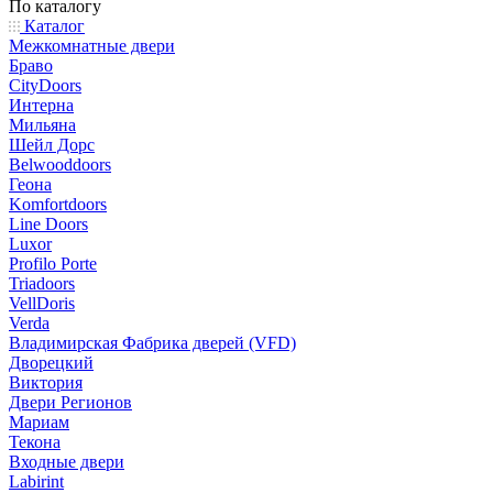
По каталогу
Каталог
Межкомнатные двери
Браво
CityDoors
Интерна
Мильяна
Шейл Дорс
Belwooddoors
Геона
Komfortdoors
Line Doors
Luxor
Profilo Porte
Triadoors
VellDoris
Verda
Владимирская Фабрика дверей (VFD)
Дворецкий
Виктория
Двери Регионов
Мариам
Текона
Входные двери
Labirint