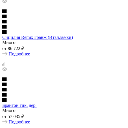
Сицилия Remix Гранж (Итал.замки)
Много
от
86 722 ₽
Подробнее
Брайтон тик. дер.
Много
от
57 035 ₽
Подробнее