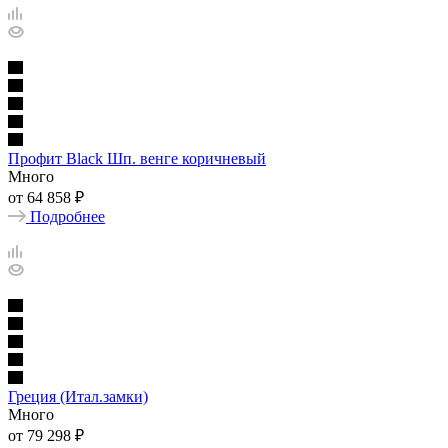
Профит Black Шп. венге коричневый
Много
от
64 858 ₽
Подробнее
Греция (Итал.замки)
Много
от
79 298 ₽