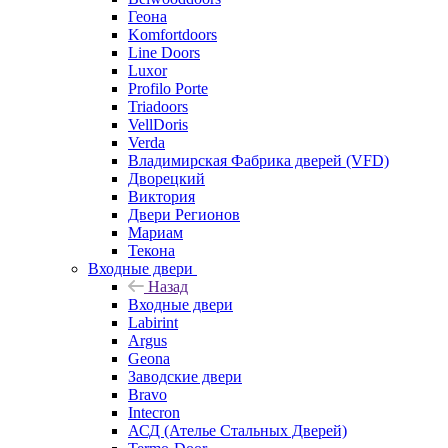
Геона
Komfortdoors
Line Doors
Luxor
Profilo Porte
Triadoors
VellDoris
Verda
Владимирская Фабрика дверей (VFD)
Дворецкий
Виктория
Двери Регионов
Мариам
Текона
Входные двери
Назад
Входные двери
Labirint
Argus
Geona
Заводские двери
Bravo
Intecron
АСД (Ателье Стальных Дверей)