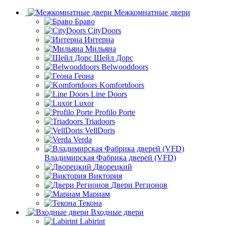
Межкомнатные двери
Браво
CityDoors
Интерна
Мильяна
Шейл Дорс
Belwooddoors
Геона
Komfortdoors
Line Doors
Luxor
Profilo Porte
Triadoors
VellDoris
Verda
Владимирская Фабрика дверей (VFD)
Дворецкий
Виктория
Двери Регионов
Мариам
Текона
Входные двери
Labirint