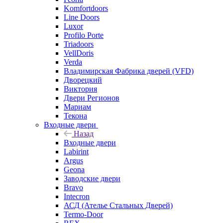
Komfortdoors
Line Doors
Luxor
Profilo Porte
Triadoors
VellDoris
Verda
Владимирская Фабрика дверей (VFD)
Дворецкий
Виктория
Двери Регионов
Мариам
Текона
Входные двери
Назад
Входные двери
Labirint
Argus
Geona
Заводские двери
Bravo
Intecron
АСД (Ателье Стальных Дверей)
Termo-Door