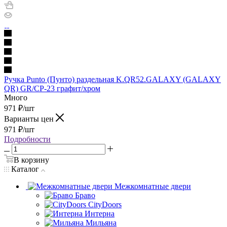
Ручка Punto (Пунто) раздельная K.QR52.GALAXY (GALAXY
QR) GR/CP-23 графит/хром
Много
971
₽
/шт
Варианты цен
971
₽
/шт
Подробности
В корзину
Каталог
Межкомнатные двери
Браво
CityDoors
Интерна
Мильяна