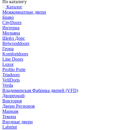
По каталогу
Каталог
Межкомнатные двери
Браво
CityDoors
Интерна
Мильяна
Шейл Дорс
Belwooddoors
Геона
Komfortdoors
Line Doors
Luxor
Profilo Porte
Triadoors
VellDoris
Verda
Владимирская Фабрика дверей (VFD)
Дворецкий
Виктория
Двери Регионов
Мариам
Текона
Входные двери
Labirint