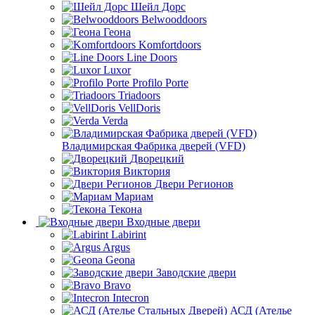
Шейл Дорс
Belwooddoors
Геона
Komfortdoors
Line Doors
Luxor
Profilo Porte
Triadoors
VellDoris
Verda
Владимирская Фабрика дверей (VFD)
Дворецкий
Виктория
Двери Регионов
Мариам
Текона
Входные двери
Labirint
Argus
Geona
Заводские двери
Bravo
Intecron
АСД (Ателье