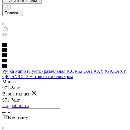
Очистить фильтр
Показать
Ручка Punto (Пунто) раздельная K.QR52.GALAXY (GALAXY
QR) SN/CP-3 матовый никель/хром
Много
971
₽
/шт
Варианты цен
971
₽
/шт
Подробности
В корзину