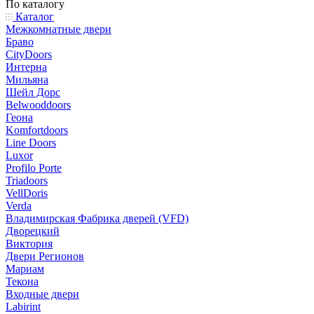
По каталогу
Каталог
Межкомнатные двери
Браво
CityDoors
Интерна
Мильяна
Шейл Дорс
Belwooddoors
Геона
Komfortdoors
Line Doors
Luxor
Profilo Porte
Triadoors
VellDoris
Verda
Владимирская Фабрика дверей (VFD)
Дворецкий
Виктория
Двери Регионов
Мариам
Текона
Входные двери
Labirint