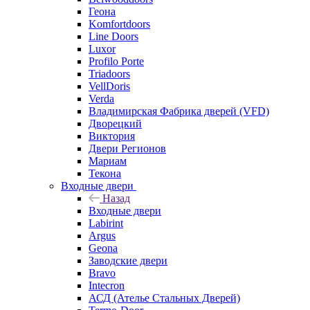
Геона
Komfortdoors
Line Doors
Luxor
Profilo Porte
Triadoors
VellDoris
Verda
Владимирская Фабрика дверей (VFD)
Дворецкий
Виктория
Двери Регионов
Мариам
Текона
Входные двери
Назад
Входные двери
Labirint
Argus
Geona
Заводские двери
Bravo
Intecron
АСД (Ателье Стальных Дверей)