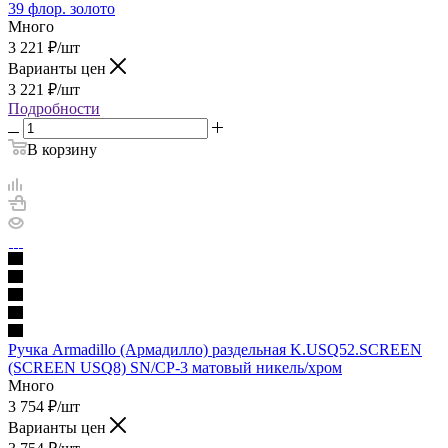
39 флор. золото
Много
3 221
₽
/шт
Варианты цен
3 221
₽
/шт
Подробности
В корзину
Ручка Armadillo (Армадилло) раздельная K.USQ52.SCREEN
(SCREEN USQ8) SN/CP-3 матовый никель/хром
Много
3 754
₽
/шт
Варианты цен