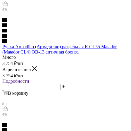
Ручка Armadillo (Армадилло) раздельная R.CL55.Matador
(Matador CL4) OB-13 античная бронза
Много
3 754
₽
/шт
Варианты цен
3 754
₽
/шт
Подробности
В корзину