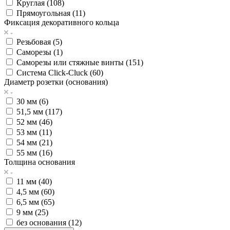
Круглая (
108
)
Прямоугольная (
11
)
Фиксация декоративного кольца
Резьбовая (
5
)
Саморезы (
1
)
Саморезы или стяжные винты (
151
)
Система Click-Cluck (
60
)
Диаметр розетки (основания)
30 мм (
6
)
51,5 мм (
117
)
52 мм (
46
)
53 мм (
11
)
54 мм (
21
)
55 мм (
16
)
Толщина основания
11 мм (
40
)
4,5 мм (
60
)
6,5 мм (
65
)
9 мм (
25
)
без основания (
12
)