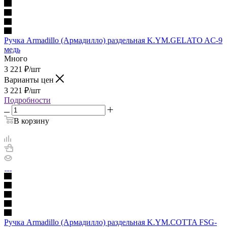
Ручка Armadillo (Армадилло) раздельная K.YM.GELATO AC-9
медь
Много
3 221
₽
/шт
Варианты цен
3 221
₽
/шт
Подробности
В корзину
Ручка Armadillo (Армадилло) раздельная K.YM.COTTA FSG-