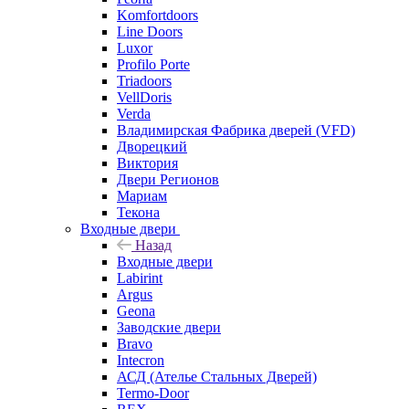
Komfortdoors
Line Doors
Luxor
Profilo Porte
Triadoors
VellDoris
Verda
Владимирская Фабрика дверей (VFD)
Дворецкий
Виктория
Двери Регионов
Мариам
Текона
Входные двери
Назад
Входные двери
Labirint
Argus
Geona
Заводские двери
Bravo
Intecron
АСД (Ателье Стальных Дверей)
Termo-Door