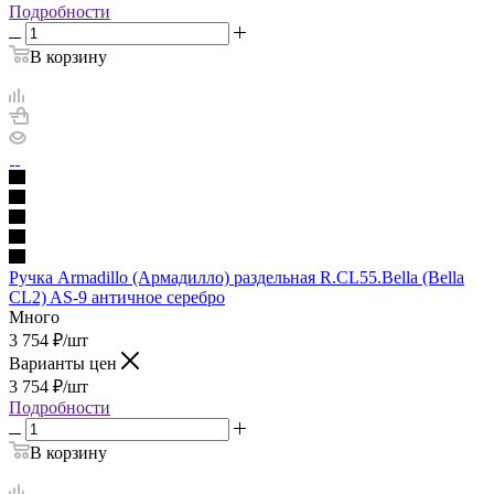
Подробности
В корзину
Ручка Armadillo (Армадилло) раздельная R.CL55.Bella (Bella
CL2) AS-9 античное серебро
Много
3 754
₽
/шт
Варианты цен
3 754
₽
/шт
Подробности
В корзину