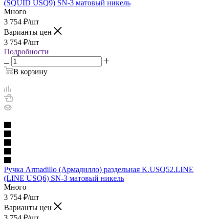
(SQUID USQ9) SN-3 матовый никель
Много
3 754
₽
/шт
Варианты цен
3 754
₽
/шт
Подробности
В корзину
Ручка Armadillo (Армадилло) раздельная K.USQ52.LINE
(LINE USQ6) SN-3 матовый никель
Много
3 754
₽
/шт
Варианты цен
3 754
₽
/шт