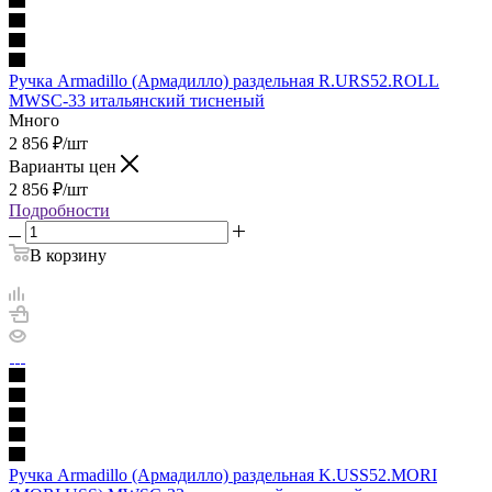
Ручка Armadillo (Армадилло) раздельная R.URS52.ROLL
MWSC-33 итальянский тисненый
Много
2 856
₽
/шт
Варианты цен
2 856
₽
/шт
Подробности
В корзину
Ручка Armadillo (Армадилло) раздельная K.USS52.MORI