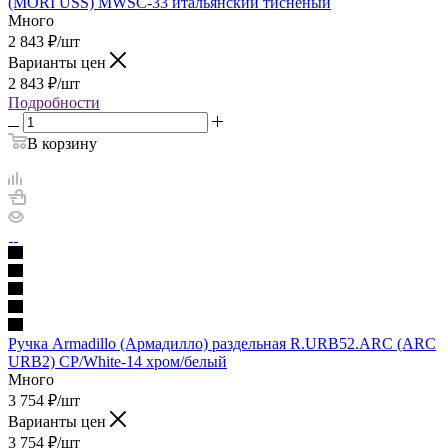
(MORI USS) MWSC-33 итальянский тисненый
Много
2 843
₽
/шт
Варианты цен
2 843
₽
/шт
Подробности
В корзину
Ручка Armadillo (Армадилло) раздельная R.URB52.ARC (ARC
URB2) CP/White-14 хром/белый
Много
3 754
₽
/шт
Варианты цен
3 754
₽
/шт