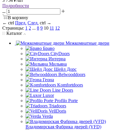
3 754
₽
/шт
Подробности
В корзину
←
ctrl
Пред.
След.
ctrl
→
Страницы:
1
2
...
8
9
10
11
12
Каталог
Межкомнатные двери
Браво
CityDoors
Интерна
Мильяна
Шейл Дорс
Belwooddoors
Геона
Komfortdoors
Line Doors
Luxor
Profilo Porte
Triadoors
VellDoris
Verda
Владимирская Фабрика дверей (VFD)