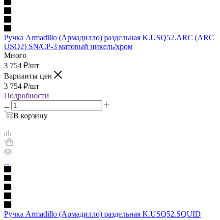
Ручка Armadillo (Армадилло) раздельная K.USQ52.ARC (ARC
USQ2) SN/CP-3 матовый никель/хром
Много
3 754
₽
/шт
Варианты цен
3 754
₽
/шт
Подробности
В корзину
Ручка Armadillo (Армадилло) раздельная K.USQ52.SQUID