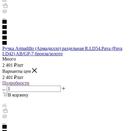
Ручка Armadillo (Армадилло) раздельная R.LD54.Pava (Pava
LD42) AB/GP-7 бронза/золото
Много
2 401
₽
/шт
Варианты цен
2 401
₽
/шт
Подробности
В корзину