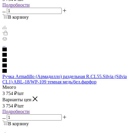
Подробности
В корзину
Ручка Armadillo (Армадилло) раздельная R.CL55.Silvia (Silvia
CL1) ABL-18/WP-109 темная медь/бел.фарфор
Много
3 754
₽
/шт
Варианты цен
3 754
₽
/шт
Подробности
В корзину