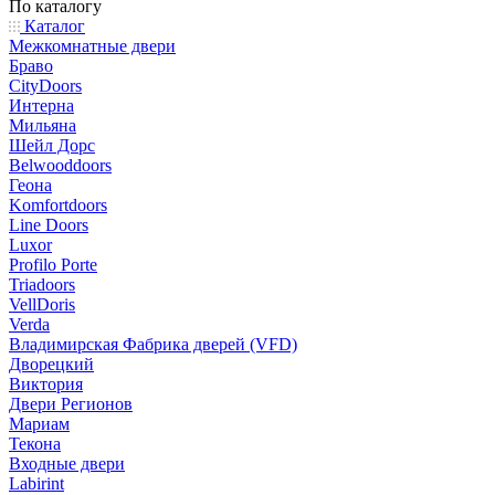
По каталогу
Каталог
Межкомнатные двери
Браво
CityDoors
Интерна
Мильяна
Шейл Дорс
Belwooddoors
Геона
Komfortdoors
Line Doors
Luxor
Profilo Porte
Triadoors
VellDoris
Verda
Владимирская Фабрика дверей (VFD)
Дворецкий
Виктория
Двери Регионов
Мариам
Текона
Входные двери
Labirint