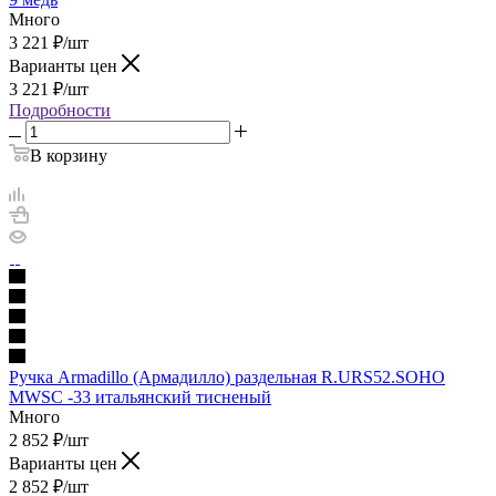
Много
3 221
₽
/шт
Варианты цен
3 221
₽
/шт
Подробности
В корзину
Ручка Armadillo (Армадилло) раздельная R.URS52.SOHO
MWSC -33 итальянский тисненый
Много
2 852
₽
/шт
Варианты цен
2 852
₽
/шт