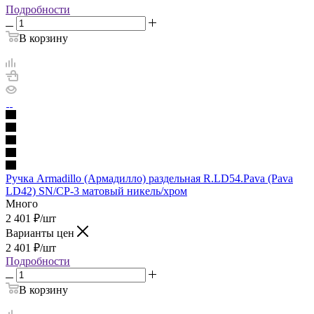
Подробности
В корзину
Ручка Armadillo (Армадилло) раздельная R.LD54.Pava (Pava
LD42) SN/CP-3 матовый никель/хром
Много
2 401
₽
/шт
Варианты цен
2 401
₽
/шт
Подробности
В корзину