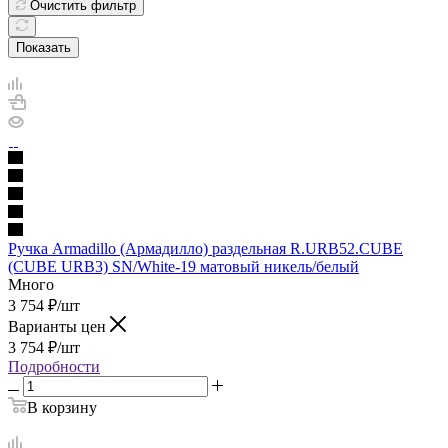
Очистить фильтр
Показать
Ручка Armadillo (Армадилло) раздельная R.URB52.CUBE
(CUBE URB3) SN/White-19 матовый никель/белый
Много
3 754
₽
/шт
Варианты цен
3 754
₽
/шт
Подробности
В корзину