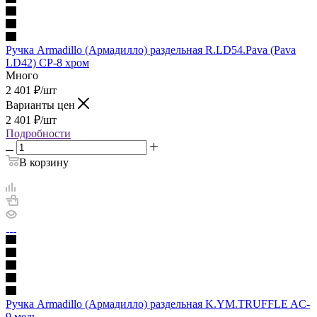
Ручка Armadillo (Армадилло) раздельная R.LD54.Pava (Pava
LD42) CP-8 хром
Много
2 401
₽
/шт
Варианты цен
2 401
₽
/шт
Подробности
В корзину
Ручка Armadillo (Армадилло) раздельная K.YM.TRUFFLE AC-
9 медь