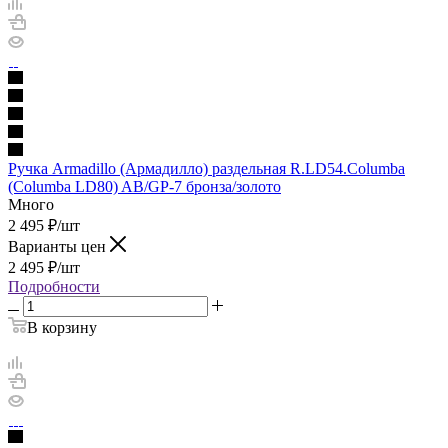
Ручка Armadillo (Армадилло) раздельная R.LD54.Columba
(Columba LD80) AB/GP-7 бронза/золото
Много
2 495
₽
/шт
Варианты цен
2 495
₽
/шт
Подробности
В корзину