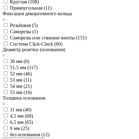
Круглая (
108
)
Прямоугольная (
11
)
Фиксация декоративного кольца
Резьбовая (
5
)
Саморезы (
1
)
Саморезы или стяжные винты (
151
)
Система Click-Cluck (
60
)
Диаметр розетки (основания)
30 мм (
6
)
51,5 мм (
117
)
52 мм (
46
)
53 мм (
11
)
54 мм (
21
)
55 мм (
16
)
Толщина основания
11 мм (
40
)
4,5 мм (
60
)
6,5 мм (
65
)
9 мм (
25
)
без основания (
12
)