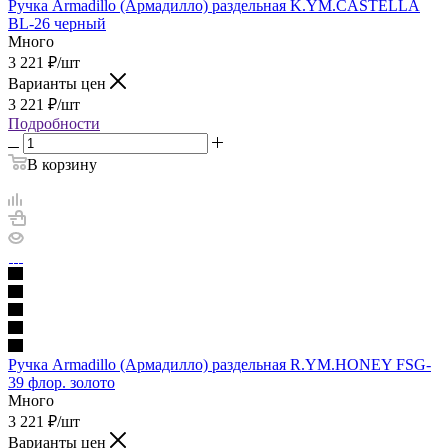
Ручка Armadillo (Армадилло) раздельная K.YM.CASTELLA
BL-26 черный
Много
3 221
₽
/шт
Варианты цен
3 221
₽
/шт
Подробности
В корзину
Ручка Armadillo (Армадилло) раздельная R.YM.HONEY FSG-
39 флор. золото
Много
3 221
₽
/шт
Варианты цен