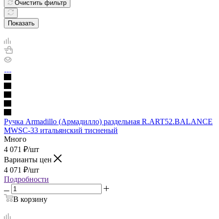
Очистить фильтр
Показать
Ручка Armadillo (Армадилло) раздельная R.ART52.BALANCE
MWSC-33 итальянский тисненый
Много
4 071
₽
/шт
Варианты цен
4 071
₽
/шт
Подробности
В корзину