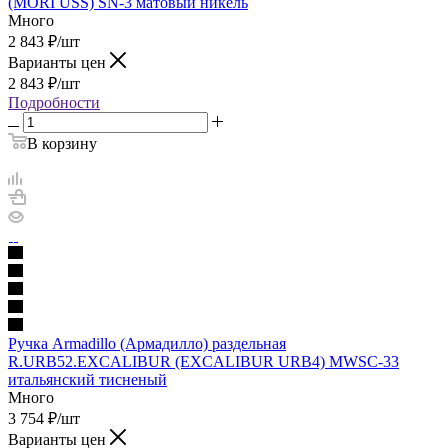
(MORI USS) SN-3 матовый никель
Много
2 843
₽
/шт
Варианты цен
2 843
₽
/шт
Подробности
В корзину
Ручка Armadillo (Армадилло) раздельная
R.URB52.EXCALIBUR (EXCALIBUR URB4) MWSC-33
итальянский тисненый
Много
3 754
₽
/шт
Варианты цен