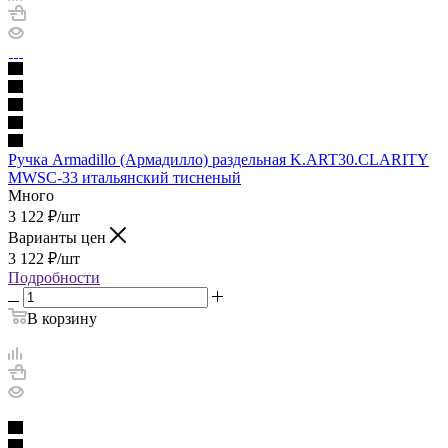
Ручка Armadillo (Армадилло) раздельная K.ART30.CLARITY
MWSC-33 итальянский тисненый
Много
3 122
₽
/шт
Варианты цен
3 122
₽
/шт
Подробности
В корзину