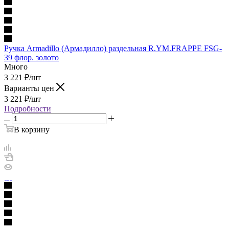
Ручка Armadillo (Армадилло) раздельная R.YM.FRAPPE FSG-
39 флор. золото
Много
3 221
₽
/шт
Варианты цен
3 221
₽
/шт
Подробности
В корзину