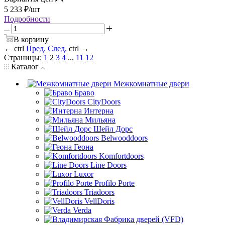
5 233
₽
/шт
Подробности
В корзину
←
ctrl
Пред.
След.
ctrl
→
Страницы:
1
2
3
4
...
11
12
Каталог
Межкомнатные двери
Браво
CityDoors
Интерна
Мильяна
Шейл Дорс
Belwooddoors
Геона
Komfortdoors
Line Doors
Luxor
Profilo Porte
Triadoors
VellDoris
Verda