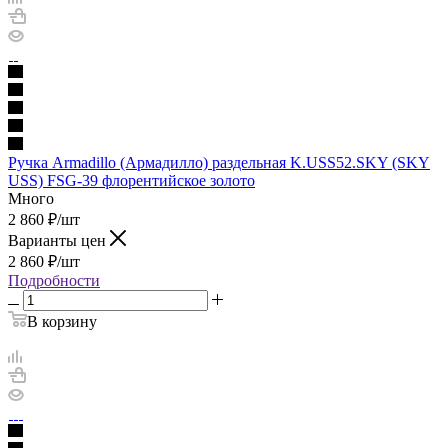
Ручка Armadillo (Армадилло) раздельная K.USS52.SKY (SKY
USS) FSG-39 флорентийское золото
Много
2 860
₽
/шт
Варианты цен
2 860
₽
/шт
Подробности
В корзину