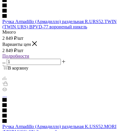
Ручка Armadillo (Армадилло) раздельная R.URS52.TWIN
(TWIN URS) BPVD-77 вороненый никель
Много
2 849
₽
/шт
Варианты цен
2 849
₽
/шт
Подробности
В корзину
Ручка Armadillo (Армадилло) раздельная K.USS52.MORI