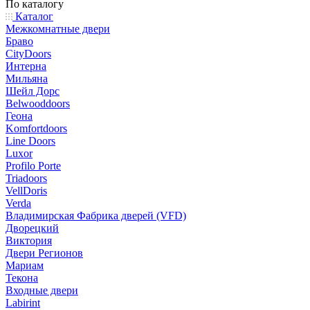
По каталогу
Каталог
Межкомнатные двери
Браво
CityDoors
Интерна
Мильяна
Шейл Дорс
Belwooddoors
Геона
Komfortdoors
Line Doors
Luxor
Profilo Porte
Triadoors
VellDoris
Verda
Владимирская Фабрика дверей (VFD)
Дворецкий
Виктория
Двери Регионов
Мариам
Текона
Входные двери
Labirint