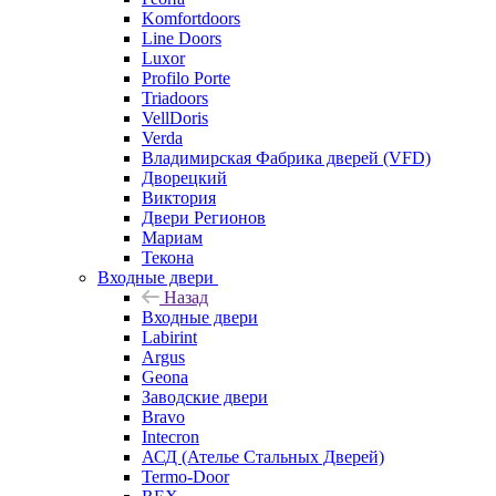
Komfortdoors
Line Doors
Luxor
Profilo Porte
Triadoors
VellDoris
Verda
Владимирская Фабрика дверей (VFD)
Дворецкий
Виктория
Двери Регионов
Мариам
Текона
Входные двери
Назад
Входные двери
Labirint
Argus
Geona
Заводские двери
Bravo
Intecron
АСД (Ателье Стальных Дверей)
Termo-Door