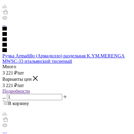
Ручка Armadillo (Армадилло) раздельная K.YM.MERENGA
MWSC-33 итальянский тисненый
Много
3 221
₽
/шт
Варианты цен
3 221
₽
/шт
Подробности
В корзину