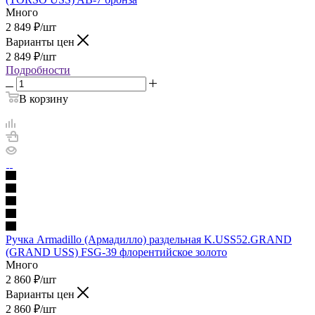
Много
2 849
₽
/шт
Варианты цен
2 849
₽
/шт
Подробности
В корзину
Ручка Armadillo (Армадилло) раздельная K.USS52.GRAND
(GRAND USS) FSG-39 флорентийское золото
Много
2 860
₽
/шт
Варианты цен
2 860
₽
/шт