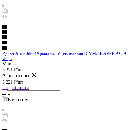
Ручка Armadillo (Армадилло) раздельная R.YM.FRAPPE AC-9
медь
Много
3 221
₽
/шт
Варианты цен
3 221
₽
/шт
Подробности
В корзину