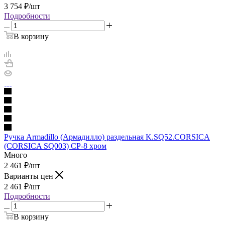
3 754
₽
/шт
Подробности
В корзину
Ручка Armadillo (Армадилло) раздельная K.SQ52.CORSICA
(CORSICA SQ003) CP-8 хром
Много
2 461
₽
/шт
Варианты цен
2 461
₽
/шт
Подробности
В корзину