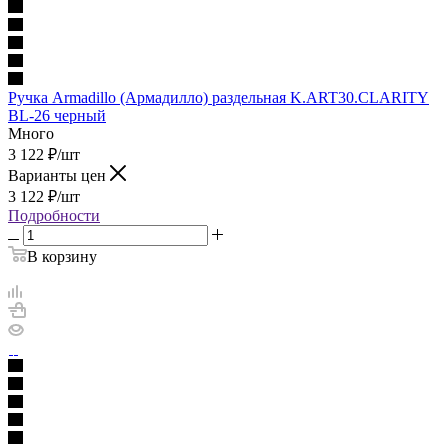
Ручка Armadillo (Армадилло) раздельная K.ART30.CLARITY
BL-26 черный
Много
3 122
₽
/шт
Варианты цен
3 122
₽
/шт
Подробности
В корзину