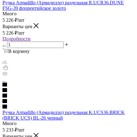
Ручка Armadillo (Армадилло) раздельная R.UCR36.DUNE
FSG-39 флорентийское золото
Много
5 226
₽
/шт
Варианты цен
5 226
₽
/шт
Подробности
В корзину
Ручка Armadillo (Армадилло) раздельная K.UCS36.BRICK
(BRICK UCS) BL-26 черный
Много
5 233
₽
/шт
Варианты цен