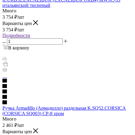
итальянский тисненый
Много
3 754
₽
/шт
Варианты цен
3 754
₽
/шт
Подробности
В корзину
Ручка Armadillo (Армадилло) раздельная K.SQ52.CORSICA
(CORSICA SQ003) CP-8 хром
Много
2 461
₽
/шт
Варианты цен