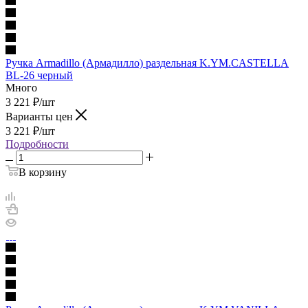
Ручка Armadillo (Армадилло) раздельная K.YM.CASTELLA
BL-26 черный
Много
3 221
₽
/шт
Варианты цен
3 221
₽
/шт
Подробности
В корзину