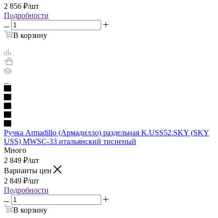
2 856
₽
/шт
Подробности
В корзину
Ручка Armadillo (Армадилло) раздельная K.USS52.SKY (SKY
USS) MWSC-33 итальянский тисненый
Много
2 849
₽
/шт
Варианты цен
2 849
₽
/шт
Подробности
В корзину