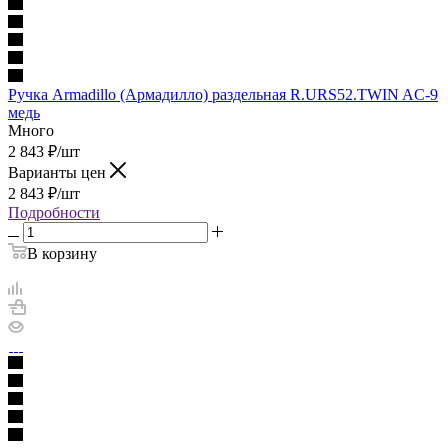
Ручка Armadillo (Армадилло) раздельная R.URS52.TWIN AC-9
медь
Много
2 843
₽
/шт
Варианты цен
2 843
₽
/шт
Подробности
В корзину