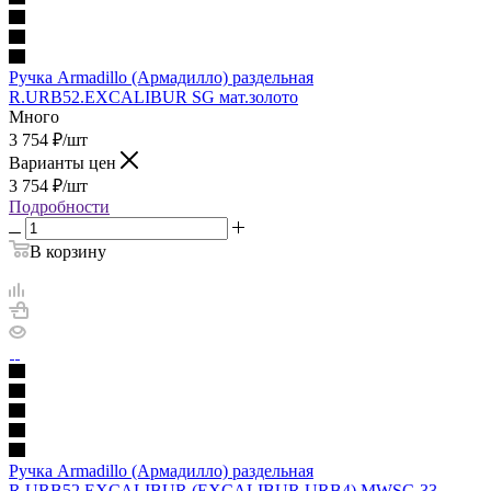
Ручка Armadillo (Армадилло) раздельная
R.URB52.EXCALIBUR SG мат.золото
Много
3 754
₽
/шт
Варианты цен
3 754
₽
/шт
Подробности
В корзину
Ручка Armadillo (Армадилло) раздельная
R.URB52.EXCALIBUR (EXCALIBUR URB4) MWSC-33