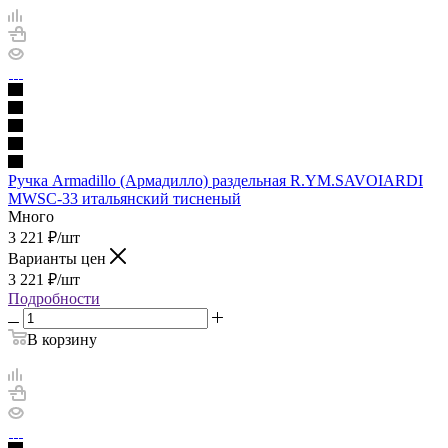
Ручка Armadillo (Армадилло) раздельная R.YM.SAVOIARDI
MWSC-33 итальянский тисненый
Много
3 221
₽
/шт
Варианты цен
3 221
₽
/шт
Подробности
В корзину