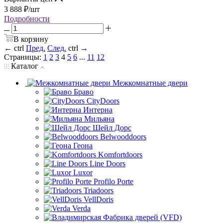
3 888
₽
/шт
Подробности
В корзину
←
ctrl
Пред.
След.
ctrl
→
Страницы:
1
2
3
4
5
6
...
11
12
Каталог
Межкомнатные двери
Браво
CityDoors
Интерна
Мильяна
Шейл Дорс
Belwooddoors
Геона
Komfortdoors
Line Doors
Luxor
Profilo Porte
Triadoors
VellDoris
Verda