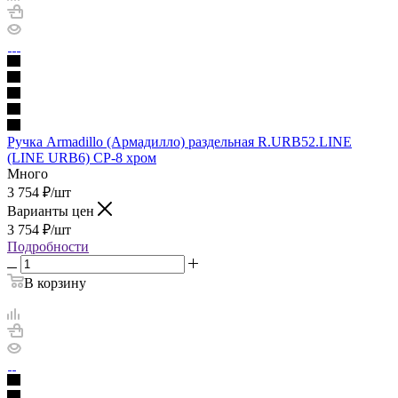
Ручка Armadillo (Армадилло) раздельная R.URB52.LINE
(LINE URB6) CP-8 хром
Много
3 754
₽
/шт
Варианты цен
3 754
₽
/шт
Подробности
В корзину