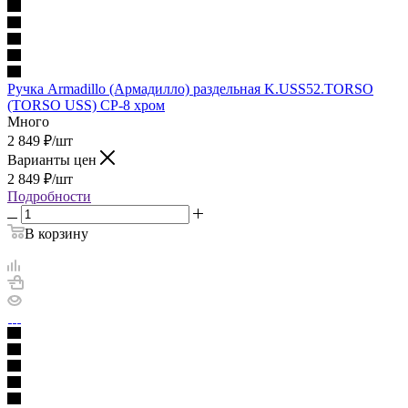
Ручка Armadillo (Армадилло) раздельная K.USS52.TORSO
(TORSO USS) CP-8 хром
Много
2 849
₽
/шт
Варианты цен
2 849
₽
/шт
Подробности
В корзину