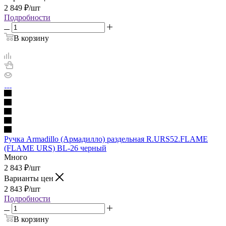
2 849
₽
/шт
Подробности
В корзину
Ручка Armadillo (Армадилло) раздельная R.URS52.FLAME
(FLAME URS) BL-26 черный
Много
2 843
₽
/шт
Варианты цен
2 843
₽
/шт
Подробности
В корзину