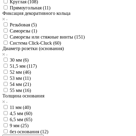
Круглая (
108
)
Прямоугольная (
11
)
Фиксация декоративного кольца
Резьбовая (
5
)
Саморезы (
1
)
Саморезы или стяжные винты (
151
)
Система Click-Cluck (
60
)
Диаметр розетки (основания)
30 мм (
6
)
51,5 мм (
117
)
52 мм (
46
)
53 мм (
11
)
54 мм (
21
)
55 мм (
16
)
Толщина основания
11 мм (
40
)
4,5 мм (
60
)
6,5 мм (
65
)
9 мм (
25
)
без основания (
12
)