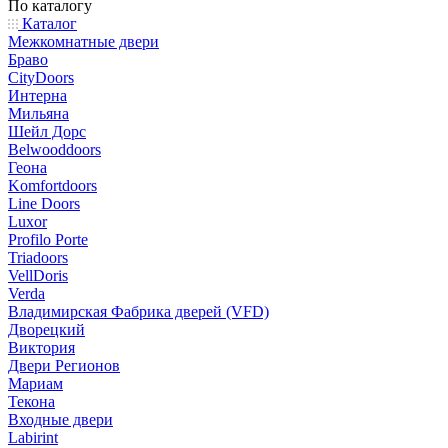
По каталогу
Каталог
Межкомнатные двери
Браво
CityDoors
Интерна
Мильяна
Шейл Дорс
Belwooddoors
Геона
Komfortdoors
Line Doors
Luxor
Profilo Porte
Triadoors
VellDoris
Verda
Владимирская Фабрика дверей (VFD)
Дворецкий
Виктория
Двери Регионов
Мариам
Текона
Входные двери
Labirint