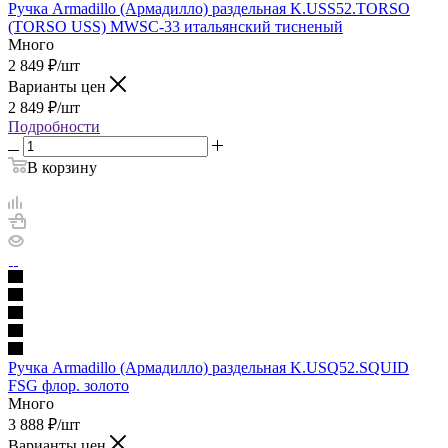
Ручка Armadillo (Армадилло) раздельная K.USS52.TORSO
(TORSO USS) MWSC-33 итальянский тисненый
Много
2 849
₽
/шт
Варианты цен
2 849
₽
/шт
Подробности
В корзину
Ручка Armadillo (Армадилло) раздельная K.USQ52.SQUID
FSG флор. золото
Много
3 888
₽
/шт
Варианты цен