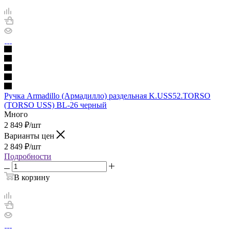
Ручка Armadillo (Армадилло) раздельная K.USS52.TORSO
(TORSO USS) BL-26 черный
Много
2 849
₽
/шт
Варианты цен
2 849
₽
/шт
Подробности
В корзину