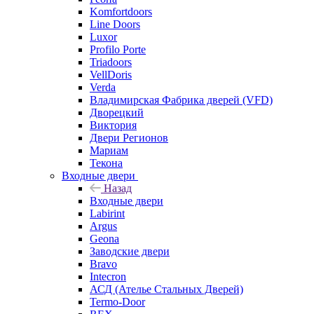
Komfortdoors
Line Doors
Luxor
Profilo Porte
Triadoors
VellDoris
Verda
Владимирская Фабрика дверей (VFD)
Дворецкий
Виктория
Двери Регионов
Мариам
Текона
Входные двери
Назад
Входные двери
Labirint
Argus
Geona
Заводские двери
Bravo
Intecron
АСД (Ателье Стальных Дверей)
Termo-Door