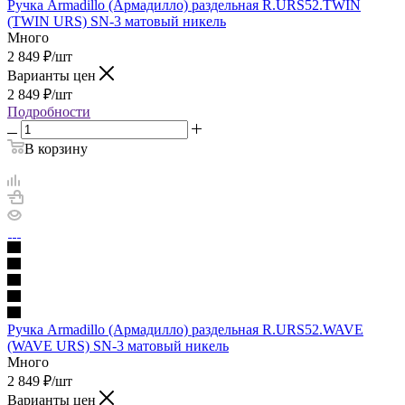
Ручка Armadillo (Армадилло) раздельная R.URS52.TWIN
(TWIN URS) SN-3 матовый никель
Много
2 849
₽
/шт
Варианты цен
2 849
₽
/шт
Подробности
В корзину
Ручка Armadillo (Армадилло) раздельная R.URS52.WAVE
(WAVE URS) SN-3 матовый никель
Много
2 849
₽
/шт
Варианты цен