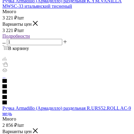
Ручка Armadillo (Армадилло) раздельная K.YM.VANILLA
MWSC-33 итальянский тисненый
Много
3 221
₽
/шт
Варианты цен
3 221
₽
/шт
Подробности
В корзину
Ручка Armadillo (Армадилло) раздельная R.URS52.ROLL AC-9
медь
Много
2 856
₽
/шт
Варианты цен