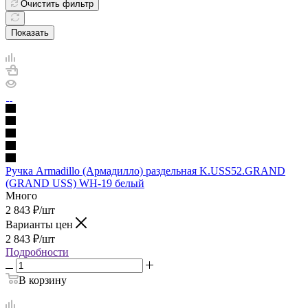
Очистить фильтр
Показать
Ручка Armadillo (Армадилло) раздельная K.USS52.GRAND
(GRAND USS) WH-19 белый
Много
2 843
₽
/шт
Варианты цен
2 843
₽
/шт
Подробности
В корзину