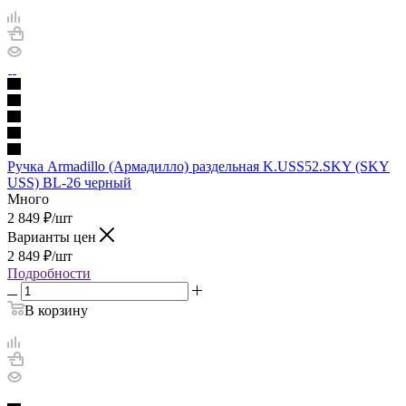
Ручка Armadillo (Армадилло) раздельная K.USS52.SKY (SKY
USS) BL-26 черный
Много
2 849
₽
/шт
Варианты цен
2 849
₽
/шт
Подробности
В корзину