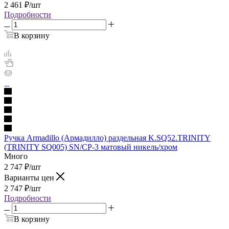
2 461
₽
/шт
Подробности
В корзину
Ручка Armadillo (Армадилло) раздельная K.SQ52.TRINITY
(TRINITY SQ005) SN/CP-3 матовый никель/хром
Много
2 747
₽
/шт
Варианты цен
2 747
₽
/шт
Подробности
В корзину