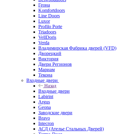
Геона
Komfortdoors
Line Doors
Luxor
Profilo Porte
Triadoors
VellDoris
Verda
Владимирская Фабрика дверей (VFD)
Дворецкий
Виктория
Двери Регионов
Мариам
Текона
Входные двери
Назад
Входные двери
Labirint
Argus
Geona
Заводские двери
Bravo
Intecron
АСД (Ателье Стальных Дверей)