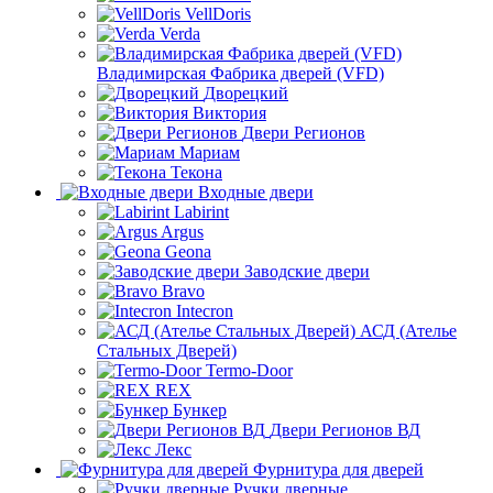
VellDoris
Verda
Владимирская Фабрика дверей (VFD)
Дворецкий
Виктория
Двери Регионов
Мариам
Текона
Входные двери
Labirint
Argus
Geona
Заводские двери
Bravo
Intecron
АСД (Ателье
Стальных Дверей)
Termo-Door
REX
Бункер
Двери Регионов ВД
Лекс
Фурнитура для дверей
Ручки дверные