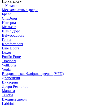
По каталогу
Каталог
Межкомнатные двери
Браво
CityDoors
Интерна
Мильяна
Шейл Дорс
Belwooddoors
Геона
Komfortdoors
Line Doors
Luxor
Profilo Porte
Triadoors
VellDoris
Verda
Владимирская Фабрика дверей (VFD)
Дворецкий
Виктория
Двери Регионов
Мариам
Текона
Входные двери
Labirint