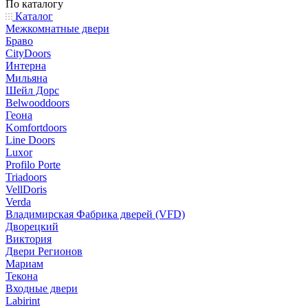
По каталогу
Каталог
Межкомнатные двери
Браво
CityDoors
Интерна
Мильяна
Шейл Дорс
Belwooddoors
Геона
Komfortdoors
Line Doors
Luxor
Profilo Porte
Triadoors
VellDoris
Verda
Владимирская Фабрика дверей (VFD)
Дворецкий
Виктория
Двери Регионов
Мариам
Текона
Входные двери
Labirint