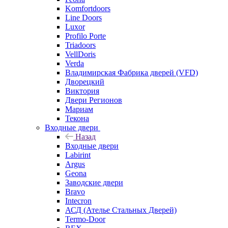
Komfortdoors
Line Doors
Luxor
Profilo Porte
Triadoors
VellDoris
Verda
Владимирская Фабрика дверей (VFD)
Дворецкий
Виктория
Двери Регионов
Мариам
Текона
Входные двери
Назад
Входные двери
Labirint
Argus
Geona
Заводские двери
Bravo
Intecron
АСД (Ателье Стальных Дверей)
Termo-Door