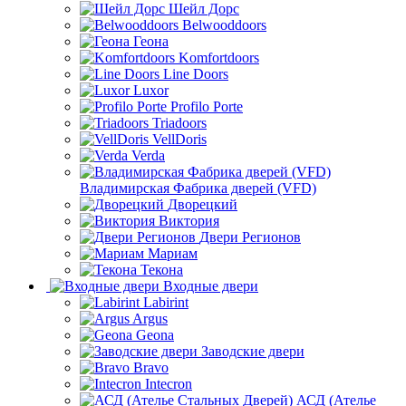
Шейл Дорс
Belwooddoors
Геона
Komfortdoors
Line Doors
Luxor
Profilo Porte
Triadoors
VellDoris
Verda
Владимирская Фабрика дверей (VFD)
Дворецкий
Виктория
Двери Регионов
Мариам
Текона
Входные двери
Labirint
Argus
Geona
Заводские двери
Bravo
Intecron
АСД (Ателье