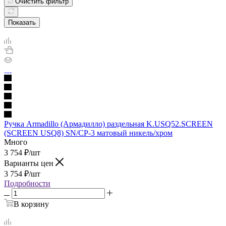
Очистить фильтр
Показать
Ручка Armadillo (Армадилло) раздельная K.USQ52.SCREEN
(SCREEN USQ8) SN/CP-3 матовый никель/хром
Много
3 754
₽
/шт
Варианты цен
3 754
₽
/шт
Подробности
В корзину