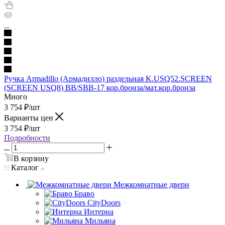
Ручка Armadillo (Армадилло) раздельная K.USQ52.SCREEN
(SCREEN USQ8) BB/SBB-17 кор.бронза/мат.кор.бронза
Много
3 754
₽
/шт
Варианты цен
3 754
₽
/шт
Подробности
В корзину
Каталог
Межкомнатные двери
Браво
CityDoors
Интерна
Мильяна