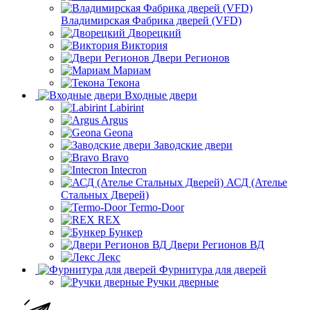
Владимирская Фабрика дверей (VFD)
Дворецкий
Виктория
Двери Регионов
Мариам
Текона
Входные двери
Labirint
Argus
Geona
Заводские двери
Bravo
Intecron
АСД (Ателье
Стальных Дверей)
Termo-Door
REX
Бункер
Двери Регионов ВД
Лекс
Фурнитура для дверей
Ручки дверные