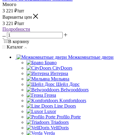
Много
3 221
₽
/шт
Варианты цен
3 221
₽
/шт
Подробности
В корзину
Каталог
Межкомнатные двери
Браво
CityDoors
Интерна
Мильяна
Шейл Дорс
Belwooddoors
Геона
Komfortdoors
Line Doors
Luxor
Profilo Porte
Triadoors
VellDoris
Verda