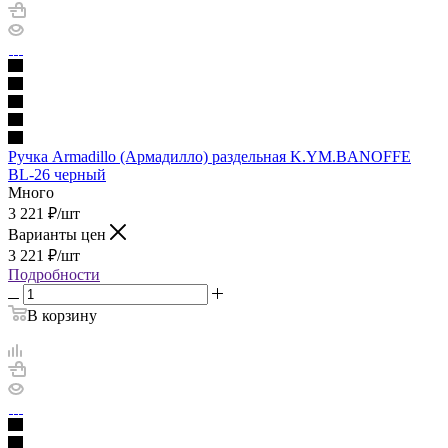
Ручка Armadillo (Армадилло) раздельная K.YM.BANOFFE
BL-26 черный
Много
3 221
₽
/шт
Варианты цен
3 221
₽
/шт
Подробности
В корзину