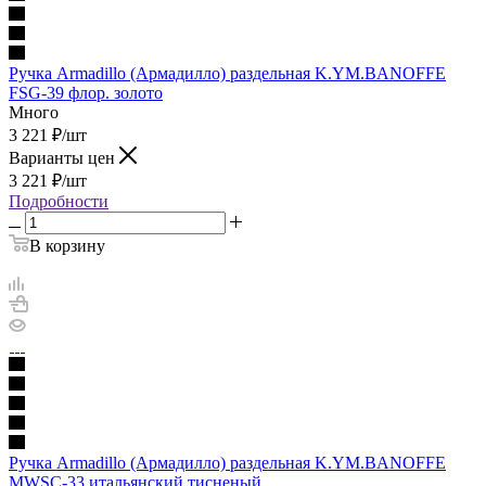
Ручка Armadillo (Армадилло) раздельная K.YM.BANOFFE
FSG-39 флор. золото
Много
3 221
₽
/шт
Варианты цен
3 221
₽
/шт
Подробности
В корзину
Ручка Armadillo (Армадилло) раздельная K.YM.BANOFFE
MWSC-33 итальянский тисненый