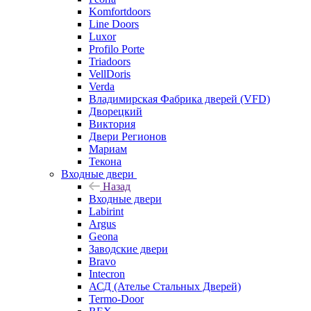
Komfortdoors
Line Doors
Luxor
Profilo Porte
Triadoors
VellDoris
Verda
Владимирская Фабрика дверей (VFD)
Дворецкий
Виктория
Двери Регионов
Мариам
Текона
Входные двери
Назад
Входные двери
Labirint
Argus
Geona
Заводские двери
Bravo
Intecron
АСД (Ателье Стальных Дверей)
Termo-Door