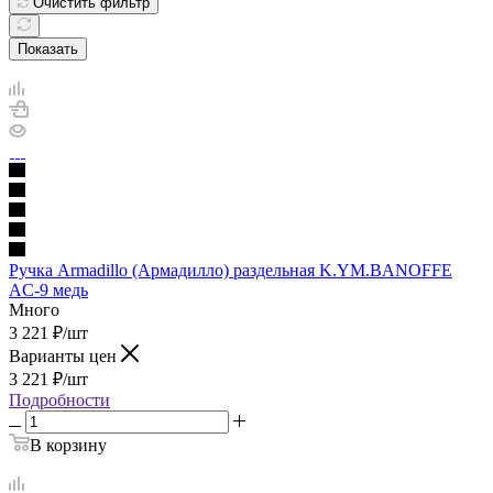
Очистить фильтр
Показать
Ручка Armadillo (Армадилло) раздельная K.YM.BANOFFE
AC-9 медь
Много
3 221
₽
/шт
Варианты цен
3 221
₽
/шт
Подробности
В корзину