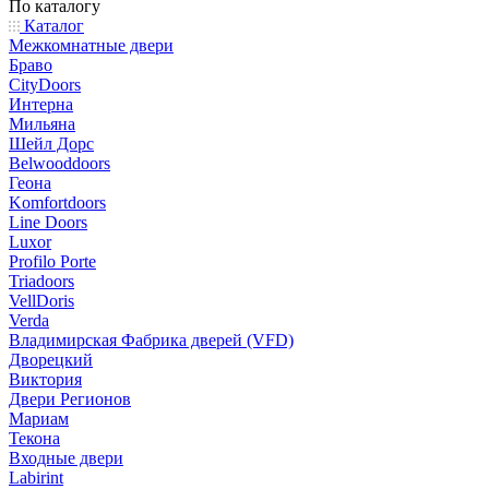
По каталогу
Каталог
Межкомнатные двери
Браво
CityDoors
Интерна
Мильяна
Шейл Дорс
Belwooddoors
Геона
Komfortdoors
Line Doors
Luxor
Profilo Porte
Triadoors
VellDoris
Verda
Владимирская Фабрика дверей (VFD)
Дворецкий
Виктория
Двери Регионов
Мариам
Текона
Входные двери
Labirint