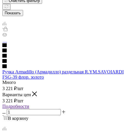
Очистить фильтр
Показать
Ручка Armadillo (Армадилло) раздельная R.YM.SAVOIARDI
FSG-39 флор. золото
Много
3 221
₽
/шт
Варианты цен
3 221
₽
/шт
Подробности
В корзину