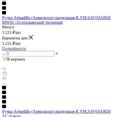
Ручка Armadillo (Армадилло) раздельная R.YM.SAVOIARDI
MWSC-33 итальянский тисненый
Много
3 221
₽
/шт
Варианты цен
3 221
₽
/шт
Подробности
В корзину
Ручка Armadillo (Армадилло) раздельная R.YM.SAVOIARDI
AC-9 медь