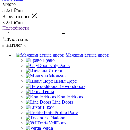
Много
3 221
₽
/шт
Варианты цен
3 221
₽
/шт
Подробности
В корзину
Каталог
Межкомнатные двери
Браво
CityDoors
Интерна
Мильяна
Шейл Дорс
Belwooddoors
Геона
Komfortdoors
Line Doors
Luxor
Profilo Porte
Triadoors
VellDoris
Verda