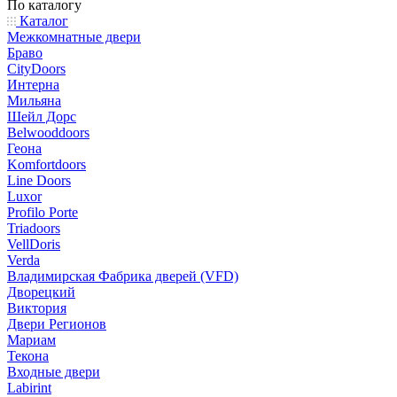
По каталогу
Каталог
Межкомнатные двери
Браво
CityDoors
Интерна
Мильяна
Шейл Дорс
Belwooddoors
Геона
Komfortdoors
Line Doors
Luxor
Profilo Porte
Triadoors
VellDoris
Verda
Владимирская Фабрика дверей (VFD)
Дворецкий
Виктория
Двери Регионов
Мариам
Текона
Входные двери
Labirint