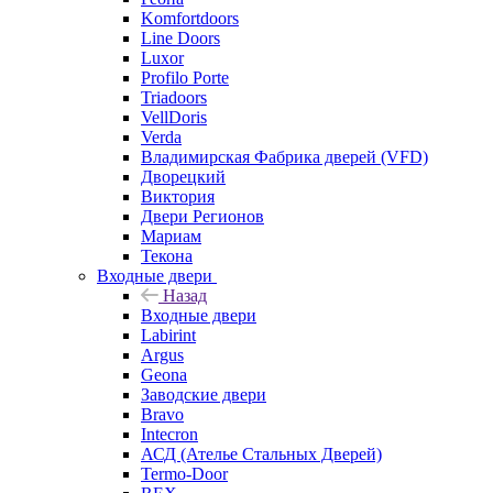
Komfortdoors
Line Doors
Luxor
Profilo Porte
Triadoors
VellDoris
Verda
Владимирская Фабрика дверей (VFD)
Дворецкий
Виктория
Двери Регионов
Мариам
Текона
Входные двери
Назад
Входные двери
Labirint
Argus
Geona
Заводские двери
Bravo
Intecron
АСД (Ателье Стальных Дверей)
Termo-Door