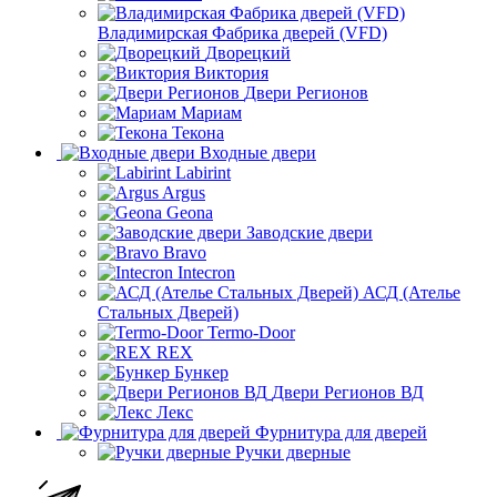
Владимирская Фабрика дверей (VFD)
Дворецкий
Виктория
Двери Регионов
Мариам
Текона
Входные двери
Labirint
Argus
Geona
Заводские двери
Bravo
Intecron
АСД (Ателье
Стальных Дверей)
Termo-Door
REX
Бункер
Двери Регионов ВД
Лекс
Фурнитура для дверей
Ручки дверные