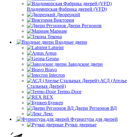
Владимирская Фабрика дверей (VFD)
Дворецкий
Виктория
Двери Регионов
Мариам
Текона
Входные двери
Labirint
Argus
Geona
Заводские двери
Bravo
Intecron
АСД (Ателье
Стальных Дверей)
Termo-Door
REX
Бункер
Двери Регионов ВД
Лекс
Фурнитура для дверей
Ручки дверные