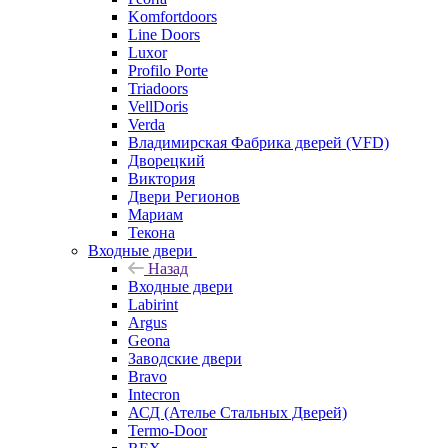
Komfortdoors
Line Doors
Luxor
Profilo Porte
Triadoors
VellDoris
Verda
Владимирская Фабрика дверей (VFD)
Дворецкий
Виктория
Двери Регионов
Мариам
Текона
Входные двери
Назад
Входные двери
Labirint
Argus
Geona
Заводские двери
Bravo
Intecron
АСД (Ателье Стальных Дверей)
Termo-Door