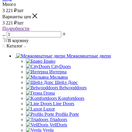
Много
3 221
₽
/шт
Варианты цен
3 221
₽
/шт
Подробности
В корзину
Каталог
Межкомнатные двери
Браво
CityDoors
Интерна
Мильяна
Шейл Дорс
Belwooddoors
Геона
Komfortdoors
Line Doors
Luxor
Profilo Porte
Triadoors
VellDoris
Verda