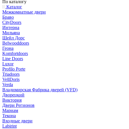
По каталогу
Каталог
Межкомнатные двери
Браво
CityDoors
Интерна
Мильяна
Шейл Дорс
Belwooddoors
Геона
Komfortdoors
Line Doors
Luxor
Profilo Porte
Triadoors
VellDoris
Verda
Владимирская Фабрика дверей (VFD)
Дворецкий
Виктория
Двери Регионов
Мариам
Текона
Входные двери
Labirint