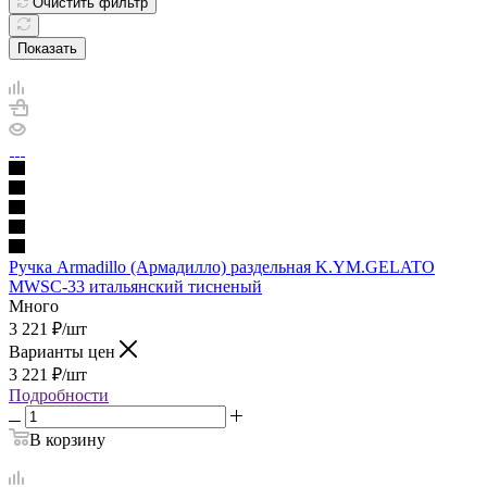
Очистить фильтр
Показать
Ручка Armadillo (Армадилло) раздельная K.YM.GELATO
MWSC-33 итальянский тисненый
Много
3 221
₽
/шт
Варианты цен
3 221
₽
/шт
Подробности
В корзину