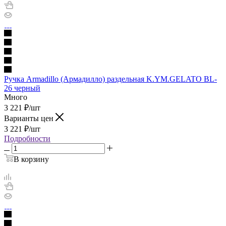
Ручка Armadillo (Армадилло) раздельная K.YM.GELATO BL-
26 черный
Много
3 221
₽
/шт
Варианты цен
3 221
₽
/шт
Подробности
В корзину