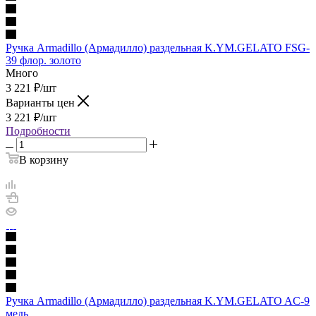
Ручка Armadillo (Армадилло) раздельная K.YM.GELATO FSG-
39 флор. золото
Много
3 221
₽
/шт
Варианты цен
3 221
₽
/шт
Подробности
В корзину
Ручка Armadillo (Армадилло) раздельная K.YM.GELATO AC-9
медь