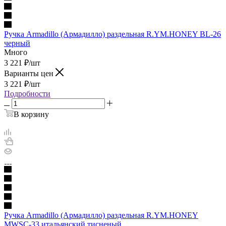
Ручка Armadillo (Армадилло) раздельная R.YM.HONEY BL-26
черный
Много
3 221
₽
/шт
Варианты цен
3 221
₽
/шт
Подробности
В корзину
Ручка Armadillo (Армадилло) раздельная R.YM.HONEY
MWSC-33 итальянский тисненый