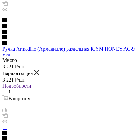
Ручка Armadillo (Армадилло) раздельная R.YM.HONEY AC-9
медь
Много
3 221
₽
/шт
Варианты цен
3 221
₽
/шт
Подробности
В корзину