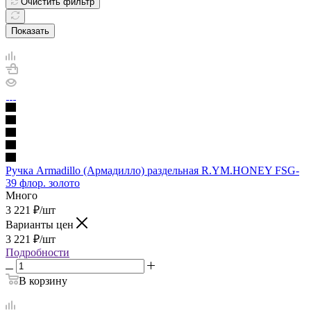
Очистить фильтр
Показать
Ручка Armadillo (Армадилло) раздельная R.YM.HONEY FSG-
39 флор. золото
Много
3 221
₽
/шт
Варианты цен
3 221
₽
/шт
Подробности
В корзину