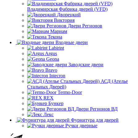
Владимирская Фабрика дверей (VFD)
Дворецкий
Виктория
Двери Регионов
Мариам
Текона
Входные двери
Labirint
Argus
Geona
Заводские двери
Bravo
Intecron
АСД (Ателье
Стальных Дверей)
Termo-Door
REX
Бункер
Двери Регионов ВД
Лекс
Фурнитура для дверей
Ручки дверные