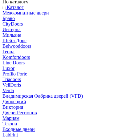
По каталогу
Каталог
Межкомнатные двери
Браво
CityDoors
Интерна
Мильяна
Шейл Дорс
Belwooddoors
Геона
Komfortdoors
Line Doors
Luxor
Profilo Porte
Triadoors
VellDoris
Verda
Владимирская Фабрика дверей (VFD)
Дворецкий
Виктория
Двери Регионов
Мариам
Текона
Входные двери
Labirint