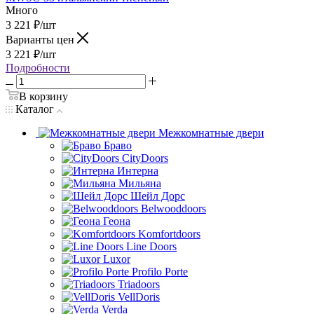
Много
3 221
₽
/шт
Варианты цен
3 221
₽
/шт
Подробности
В корзину
Каталог
Межкомнатные двери
Браво
CityDoors
Интерна
Мильяна
Шейл Дорс
Belwooddoors
Геона
Komfortdoors
Line Doors
Luxor
Profilo Porte
Triadoors
VellDoris
Verda