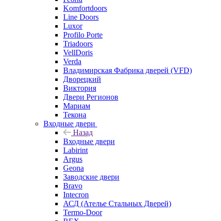
Komfortdoors
Line Doors
Luxor
Profilo Porte
Triadoors
VellDoris
Verda
Владимирская Фабрика дверей (VFD)
Дворецкий
Виктория
Двери Регионов
Мариам
Текона
Входные двери
Назад
Входные двери
Labirint
Argus
Geona
Заводские двери
Bravo
Intecron
АСД (Ателье Стальных Дверей)
Termo-Door