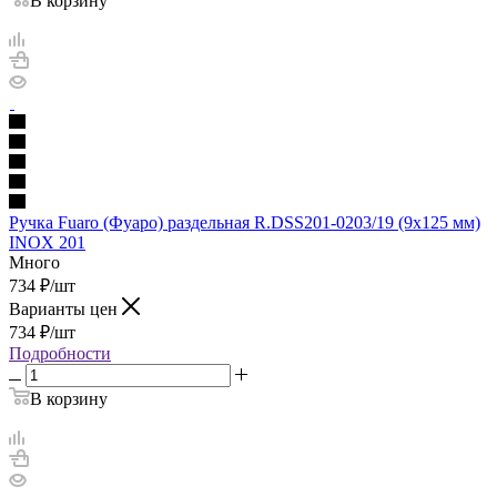
В корзину
Ручка Fuaro (Фуаро) раздельная R.DSS201-0203/19 (9х125 мм)
INOX 201
Много
734
₽
/шт
Варианты цен
734
₽
/шт
Подробности
В корзину