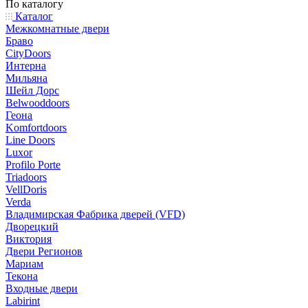
По каталогу
Каталог
Межкомнатные двери
Браво
CityDoors
Интерна
Мильяна
Шейл Дорс
Belwooddoors
Геона
Komfortdoors
Line Doors
Luxor
Profilo Porte
Triadoors
VellDoris
Verda
Владимирская Фабрика дверей (VFD)
Дворецкий
Виктория
Двери Регионов
Мариам
Текона
Входные двери
Labirint