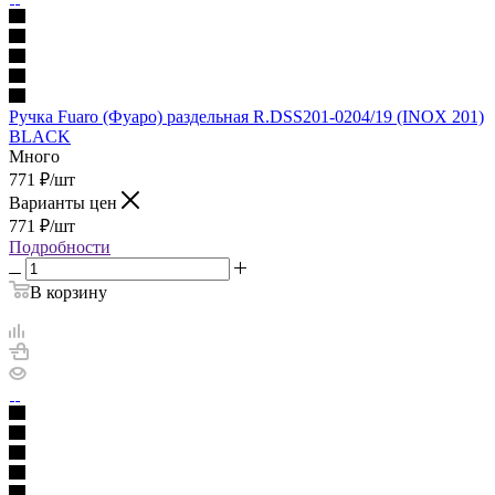
Ручка Fuaro (Фуаро) раздельная R.DSS201-0204/19 (INOX 201)
BLACK
Много
771
₽
/шт
Варианты цен
771
₽
/шт
Подробности
В корзину