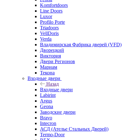
Komfortdoors
Line Doors
Luxor
Profilo Porte
Triadoors
VellDoris
Verda
Владимирская Фабрика дверей (VFD)
Дворецкий
Виктория
Двери Регионов
Мариам
Текона
Входные двери
Назад
Входные двери
Labirint
Argus
Geona
Заводские двери
Bravo
Intecron
АСД (Ателье Стальных Дверей)
Termo-Door