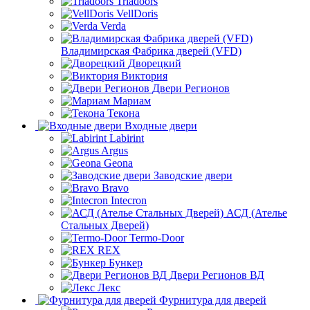
Triadoors
VellDoris
Verda
Владимирская Фабрика дверей (VFD)
Дворецкий
Виктория
Двери Регионов
Мариам
Текона
Входные двери
Labirint
Argus
Geona
Заводские двери
Bravo
Intecron
АСД (Ателье
Стальных Дверей)
Termo-Door
REX
Бункер
Двери Регионов ВД
Лекс
Фурнитура для дверей