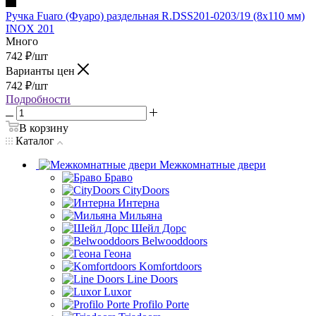
Ручка Fuaro (Фуаро) раздельная R.DSS201-0203/19 (8х110 мм)
INOX 201
Много
742
₽
/шт
Варианты цен
742
₽
/шт
Подробности
В корзину
Каталог
Межкомнатные двери
Браво
CityDoors
Интерна
Мильяна
Шейл Дорс
Belwooddoors
Геона
Komfortdoors
Line Doors
Luxor
Profilo Porte