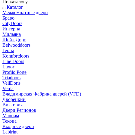
По каталогу
Каталог
Межкомнатные двери
Браво
CityDoors
Интерна
Мильяна
Шейл Дорс
Belwooddoors
Геона
Komfortdoors
Line Doors
Luxor
Profilo Porte
Triadoors
VellDoris
Verda
Владимирская Фабрика дверей (VFD)
Дворецкий
Виктория
Двери Регионов
Мариам
Текона
Входные двери
Labirint