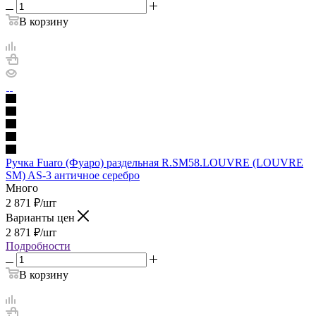
В корзину
Ручка Fuaro (Фуаро) раздельная R.SM58.LOUVRE (LOUVRE
SM) AS-3 античное серебро
Много
2 871
₽
/шт
Варианты цен
2 871
₽
/шт
Подробности
В корзину