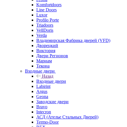
Komfortdoors
Line Doors
Luxor
Profilo Porte
Triadoors
VellDoris
Verda
Владимирская Фабрика дверей (VFD)
Дворецкий
Виктория
Двери Регионов
Мариам
Текона
Входные двери
Назад
Входные двери
Labirint
Argus
Geona
Заводские двери
Bravo
Intecron
АСД (Ателье Стальных Дверей)
Termo-Door