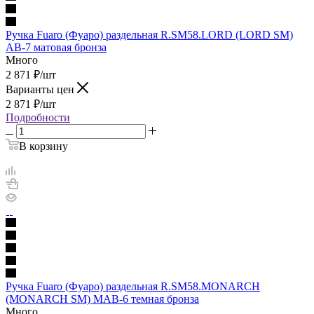
Ручка Fuaro (Фуаро) раздельная R.SM58.LORD (LORD SM)
AB-7 матовая бронза
Много
2 871
₽
/шт
Варианты цен
2 871
₽
/шт
Подробности
В корзину
Ручка Fuaro (Фуаро) раздельная R.SM58.MONARCH
(MONARCH SM) MAB-6 темная бронза
Много