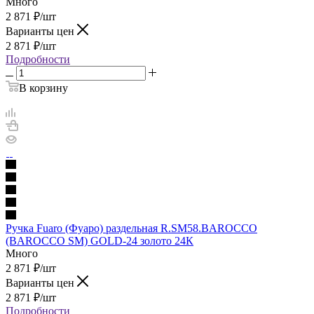
Много
2 871
₽
/шт
Варианты цен
2 871
₽
/шт
Подробности
В корзину
Ручка Fuaro (Фуаро) раздельная R.SM58.BAROCCO
(BAROCCO SM) GOLD-24 золото 24К
Много
2 871
₽
/шт
Варианты цен
2 871
₽
/шт
Подробности