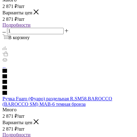
2 871
₽
/шт
Варианты цен
2 871
₽
/шт
Подробности
В корзину
Ручка Fuaro (Фуаро) раздельная R.SM58.BAROCCO
(BAROCCO SM) MAB-6 темная бронза
Много
2 871
₽
/шт
Варианты цен
2 871
₽
/шт
Подробности