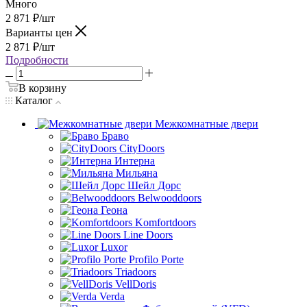
Много
2 871
₽
/шт
Варианты цен
2 871
₽
/шт
Подробности
В корзину
Каталог
Межкомнатные двери
Браво
CityDoors
Интерна
Мильяна
Шейл Дорс
Belwooddoors
Геона
Komfortdoors
Line Doors
Luxor
Profilo Porte
Triadoors
VellDoris
Verda