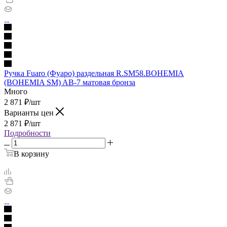
Ручка Fuaro (Фуаро) раздельная R.SM58.BOHEMIA
(BOHEMIA SM) AB-7 матовая бронза
Много
2 871
₽
/шт
Варианты цен
2 871
₽
/шт
Подробности
В корзину