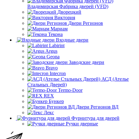
Владимирская Фабрика дверей (VFD)
Дворецкий
Виктория
Двери Регионов
Мариам
Текона
Входные двери
Labirint
Argus
Geona
Заводские двери
Bravo
Intecron
АСД (Ателье
Стальных Дверей)
Termo-Door
REX
Бункер
Двери Регионов ВД
Лекс
Фурнитура для дверей
Ручки дверные