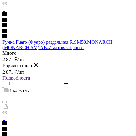
Ручка Fuaro (Фуаро) раздельная R.SM58.MONARCH
(MONARCH SM) AB-7 матовая бронза
Много
2 871
₽
/шт
Варианты цен
2 871
₽
/шт
Подробности
В корзину