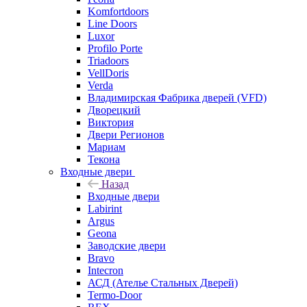
Komfortdoors
Line Doors
Luxor
Profilo Porte
Triadoors
VellDoris
Verda
Владимирская Фабрика дверей (VFD)
Дворецкий
Виктория
Двери Регионов
Мариам
Текона
Входные двери
Назад
Входные двери
Labirint
Argus
Geona
Заводские двери
Bravo
Intecron
АСД (Ателье Стальных Дверей)
Termo-Door