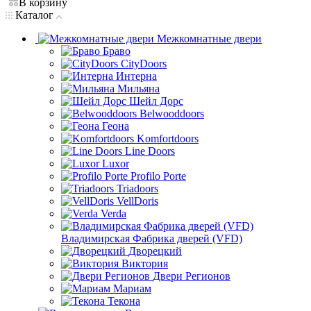
В корзину
Каталог
Межкомнатные двери
Браво
CityDoors
Интерна
Мильяна
Шейл Дорс
Belwooddoors
Геона
Komfortdoors
Line Doors
Luxor
Profilo Porte
Triadoors
VellDoris
Verda
Владимирская Фабрика дверей (VFD)
Дворецкий
Виктория
Двери Регионов
Мариам
Текона