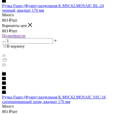
Ручка Fuaro (Фуаро) раздельная K.MSC62.MOSAIC BL-24
черный, квадрат 170 мм
Много
803
₽
/шт
Варианты цен
803
₽
/шт
Подробности
В корзину
Ручка Fuaro (Фуаро) раздельная K.MSC62.MOSAIC SSC-16
сатинированный хром, квадрат 170 мм
Много
801
₽
/шт