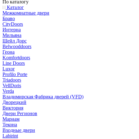
По каталогу
Каталог
Межкомнатные двери
Браво
CityDoors
Интерна
Мильяна
Шейл Дорс
Belwooddoors
Геона
Komfortdoors
Line Doors
Luxor
Profilo Porte
Triadoors
VellDoris
Verda
Владимирская Фабрика дверей (VFD)
Дворецкий
Виктория
Двери Регионов
Мариам
Текона
Входные двери
Labirint