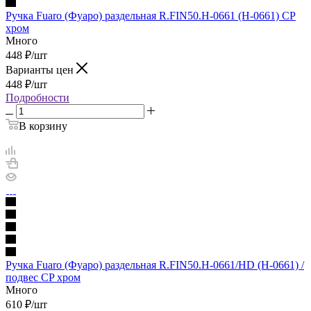
Ручка Fuaro (Фуаро) раздельная R.FIN50.H-0661 (H-0661) СP
хром
Много
448
₽
/шт
Варианты цен
448
₽
/шт
Подробности
В корзину
Ручка Fuaro (Фуаро) раздельная R.FIN50.H-0661/HD (H-0661) /
подвес CP хром
Много
610
₽
/шт