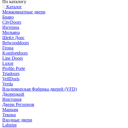
По каталогу
Каталог
Межкомнатные двери
Браво
CityDoors
Интерна
Мильяна
Шейл Дорс
Belwooddoors
Геона
Komfortdoors
Line Doors
Luxor
Profilo Porte
Triadoors
VellDoris
Verda
Владимирская Фабрика дверей (VFD)
Дворецкий
Виктория
Двери Регионов
Мариам
Текона
Входные двери
Labirint