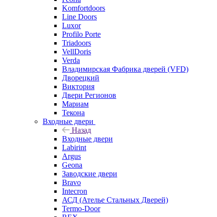
Komfortdoors
Line Doors
Luxor
Profilo Porte
Triadoors
VellDoris
Verda
Владимирская Фабрика дверей (VFD)
Дворецкий
Виктория
Двери Регионов
Мариам
Текона
Входные двери
Назад
Входные двери
Labirint
Argus
Geona
Заводские двери
Bravo
Intecron
АСД (Ателье Стальных Дверей)
Termo-Door