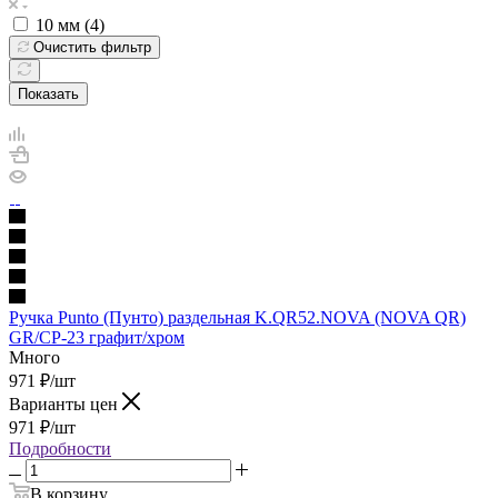
10 мм (
4
)
Очистить фильтр
Показать
Ручка Punto (Пунто) раздельная K.QR52.NOVA (NOVA QR)
GR/CP-23 графит/хром
Много
971
₽
/шт
Варианты цен
971
₽
/шт
Подробности
В корзину