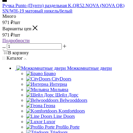
Ручка Punto (Пунто) раздельная K.QR52.NOVA (NOVA QR)
SN/WH-19 матовый никель/белый
Много
971
₽
/шт
Варианты цен
971
₽
/шт
Подробности
В корзину
Каталог
Межкомнатные двери
Браво
CityDoors
Интерна
Мильяна
Шейл Дорс
Belwooddoors
Геона
Komfortdoors
Line Doors
Luxor
Profilo Porte
Triadoors