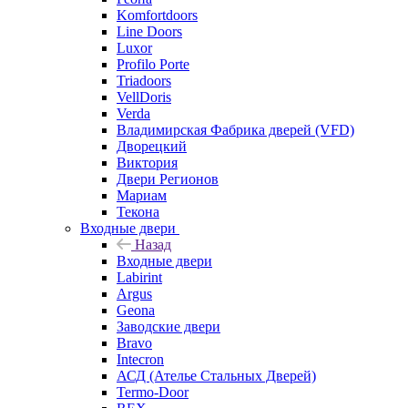
Komfortdoors
Line Doors
Luxor
Profilo Porte
Triadoors
VellDoris
Verda
Владимирская Фабрика дверей (VFD)
Дворецкий
Виктория
Двери Регионов
Мариам
Текона
Входные двери
Назад
Входные двери
Labirint
Argus
Geona
Заводские двери
Bravo
Intecron
АСД (Ателье Стальных Дверей)
Termo-Door