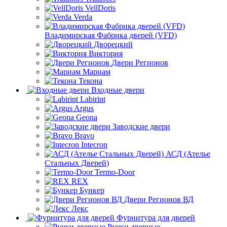
VellDoris
Verda
Владимирская Фабрика дверей (VFD)
Дворецкий
Виктория
Двери Регионов
Мариам
Текона
Входные двери
Labirint
Argus
Geona
Заводские двери
Bravo
Intecron
АСД (Ателье
Стальных Дверей)
Termo-Door
REX
Бункер
Двери Регионов ВД
Лекс
Фурнитура для дверей
Ручки дверные