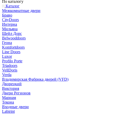
По каталогу
Каталог
Межкомнатные двери
Браво
CityDoors
Интерна
Мильяна
Шейл Дорс
Belwooddoors
Геона
Komfortdoors
Line Doors
Luxor
Profilo Porte
Triadoors
VellDoris
Verda
Владимирская Фабрика дверей (VFD)
Дворецкий
Виктория
Двери Регионов
Мариам
Текона
Входные двери
Labirint