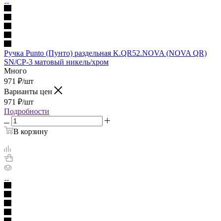
Ручка Punto (Пунто) раздельная K.QR52.NOVA (NOVA QR)
SN/CP-3 матовый никель/хром
Много
971
₽
/шт
Варианты цен
971
₽
/шт
Подробности
В корзину