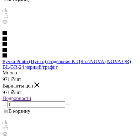
Ручка Punto (Пунто) раздельная K.QR52.NOVA (NOVA QR)
BL/GR-24 черный/графит
Много
971
₽
/шт
Варианты цен
971
₽
/шт
Подробности
В корзину