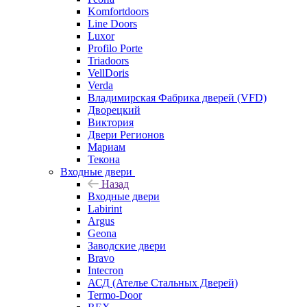
Komfortdoors
Line Doors
Luxor
Profilo Porte
Triadoors
VellDoris
Verda
Владимирская Фабрика дверей (VFD)
Дворецкий
Виктория
Двери Регионов
Мариам
Текона
Входные двери
Назад
Входные двери
Labirint
Argus
Geona
Заводские двери
Bravo
Intecron
АСД (Ателье Стальных Дверей)
Termo-Door