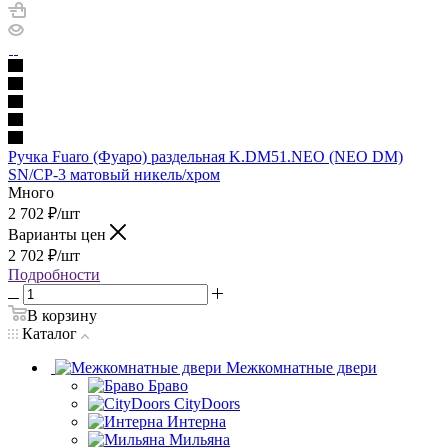
Ручка Fuaro (Фуаро) раздельная K.DM51.NEO (NEO DM)
SN/CP-3 матовый никель/хром
Много
2 702
₽
/шт
Варианты цен
2 702
₽
/шт
Подробности
В корзину
Каталог
Межкомнатные двери
Браво
CityDoors
Интерна
Мильяна