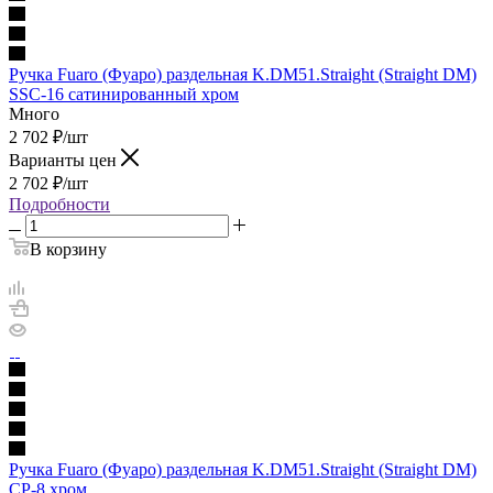
Ручка Fuaro (Фуаро) раздельная K.DM51.Straight (Straight DM)
SSC-16 сатинированный хром
Много
2 702
₽
/шт
Варианты цен
2 702
₽
/шт
Подробности
В корзину
Ручка Fuaro (Фуаро) раздельная K.DM51.Straight (Straight DM)
CP-8 хром