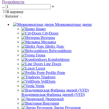
Подробности
В корзину
Каталог
Межкомнатные двери
Браво
CityDoors
Интерна
Мильяна
Шейл Дорс
Belwooddoors
Геона
Komfortdoors
Line Doors
Luxor
Profilo Porte
Triadoors
VellDoris
Verda
Владимирская Фабрика дверей (VFD)
Дворецкий
Виктория
Двери Регионов