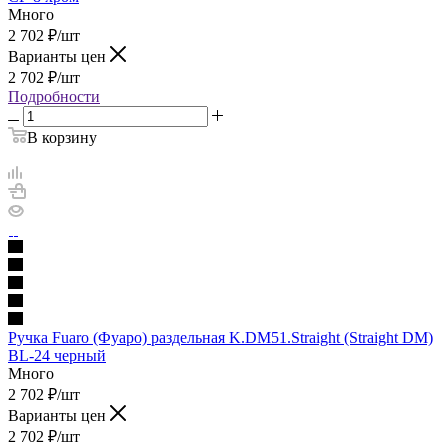
Много
2 702
₽
/шт
Варианты цен
2 702
₽
/шт
Подробности
В корзину
Ручка Fuaro (Фуаро) раздельная K.DM51.Straight (Straight DM)
BL-24 черный
Много
2 702
₽
/шт
Варианты цен
2 702
₽
/шт