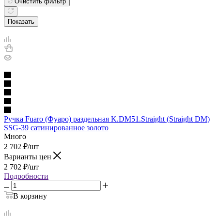
Очистить фильтр
Показать
Ручка Fuaro (Фуаро) раздельная K.DM51.Straight (Straight DM)
SSG-39 сатинированное золото
Много
2 702
₽
/шт
Варианты цен
2 702
₽
/шт
Подробности
В корзину