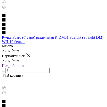
Ручка Fuaro (Фуаро) раздельная K.DM51.Straight (Straight DM)
WH-19 белый
Много
2 702
₽
/шт
Варианты цен
2 702
₽
/шт
Подробности
В корзину