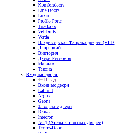
Komfortdoors
Line Doors
Luxor
Profilo Porte
Triadoors
VellDoris
Verda
Владимирская Фабрика дверей (VFD)
Дворецкий
Виктория
Двери Регионов
Мариам
Текона
Входные двери
Назад
Входные двери
Labirint
Argus
Geona
Заводские двери
Bravo
Intecron
АСД (Ателье Стальных Дверей)
Termo-Door