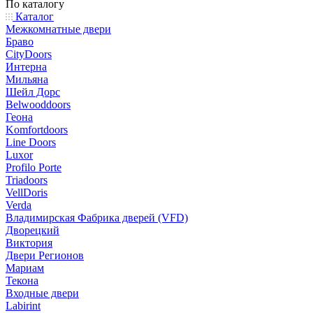
По каталогу
Каталог
Межкомнатные двери
Браво
CityDoors
Интерна
Мильяна
Шейл Дорс
Belwooddoors
Геона
Komfortdoors
Line Doors
Luxor
Profilo Porte
Triadoors
VellDoris
Verda
Владимирская Фабрика дверей (VFD)
Дворецкий
Виктория
Двери Регионов
Мариам
Текона
Входные двери
Labirint